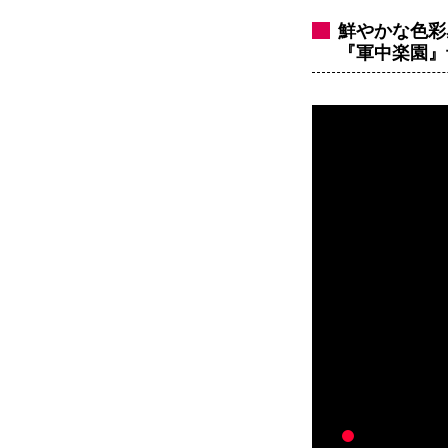
鮮やかな色彩
『軍中楽園』