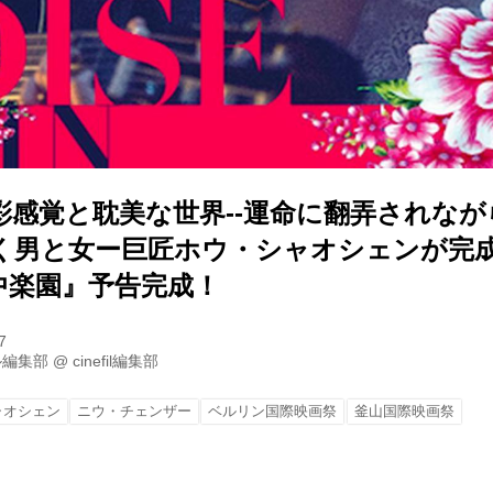
彩感覚と耽美な世界--運命に翻弄されな
く男と女ー巨匠ホウ・シャオシェンが完
中楽園』予告完成！
7
ル編集部
@
cinefil編集部
ャオシェン
ニウ・チェンザー
ベルリン国際映画祭
釜山国際映画祭