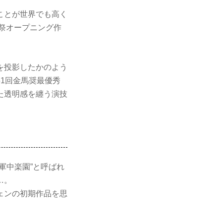
ことが世界でも高く
画祭オープニング作
を投影したかのよう
1回金馬奨最優秀
た透明感を纏う演技
軍中楽園”と呼ばれ
…。
ェンの初期作品を思