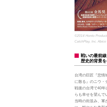
©2014 Honto Productio
CatchPlay, Inc. Abico
戦いの最前線
歴史的背景を
台湾の巨匠『悲情
に散る』のニウ・
戦後の台湾で40
らも幸せを望んで
当時の街並み、軍