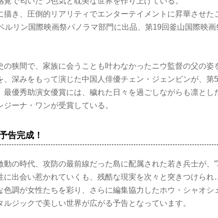
感覚で匂いたつ色気と耽美な世界を作り上げている。
に描き、圧倒的リアリティでエンターテイメントに昇華させた
回ベルリン国際映画祭パノラマ部門に出品、第19回釜山国際映
史の狭間で、家族に会うことも叶わなかったニウ監督の父の姿
を、深みをもって演じた中国人俳優チェン・ジェンビンが、第5
。最優秀助演女優賞には、穢れた日々を過ごしながらも凛とし
レジーナ・ワンが受賞している。
予告完成！
激動の時代、攻防の最前線だった島に配属された若き兵士が、”
性に出会い惹かれていくも、残酷な現実を次々と突きつけられ
な色調が女性たちを彩り、さらに編集協力したホウ・シャオシ
タルジックで美しい世界が広がる予告となっています。