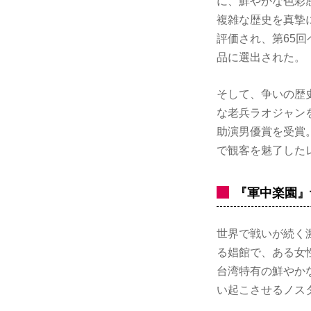
に、鮮やかな色彩
複雑な歴史を真摯
評価され、第65
品に選出された。
そして、争いの歴
な老兵ラオジャン
助演男優賞を受賞
で観客を魅了した
『軍中楽園』
世界で戦いが続く
る娼館で、ある女
台湾特有の鮮やか
い起こさせるノス