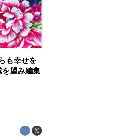
がらも幸せを
成を望み編集