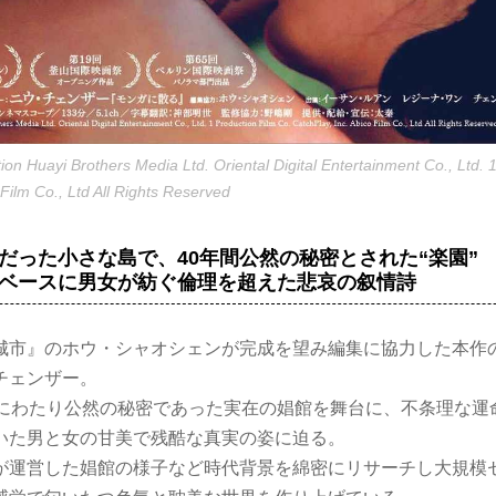
n Huayi Brothers Media Ltd. Oriental Digital Entertainment Co., Ltd. 
 Film Co., Ltd All Rights Reserved
だった小さな島で、40年間公然の秘密とされた“楽園”
ベースに男女が紡ぐ倫理を超えた悲哀の叙情詩
城市』のホウ・シャオシェンが完成を望み編集に協力した本作
チェンザー。
年にわたり公然の秘密であった実在の娼館を舞台に、不条理な運
いた男と女の甘美で残酷な真実の姿に迫る。
が運営した娼館の様子など時代背景を綿密にリサーチし大規模