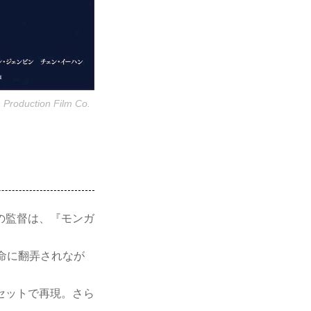
1 Production Film Co.
の監督は、『モンガ
命に翻弄されなが
セットで再現。さら