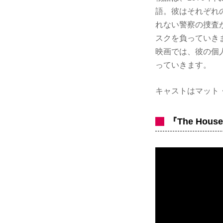
語。彼はそれぞれ
れない警察の捜査
スクを負っていきま
映画では、彼の個
っていきます。
キャストはマット
『The Hous