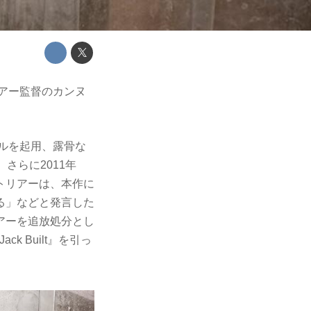
リアー監督のカンヌ
ールを起用、露骨な
さらに2011年
トリアーは、本作に
る」などと発言した
アーを追放処分とし
k Built』を引っ