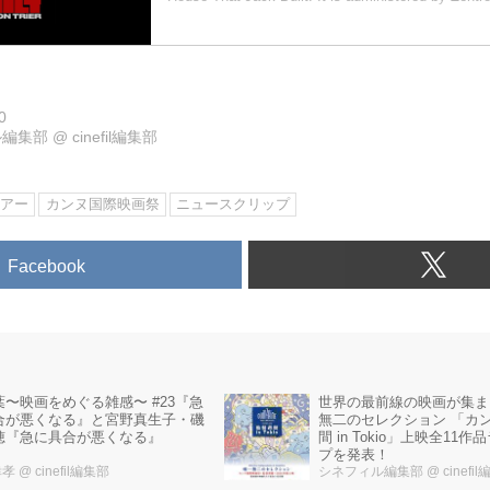
0
ル編集部
@
cinefil編集部
リアー
カンヌ国際映画祭
ニュースクリップ
Facebook
世界の最前線の映画が集ま
葉〜映画をめぐる雑感〜 #23『急
無二のセレクション 「カ
合が悪くなる』と宮野真生子・磯
間 in Tokio」上映全11
穂『急に具合が悪くなる』
プを発表！
幸孝
@ cinefil編集部
シネフィル編集部
@ cinefi