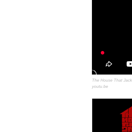
The House That Jack 
youtu.be