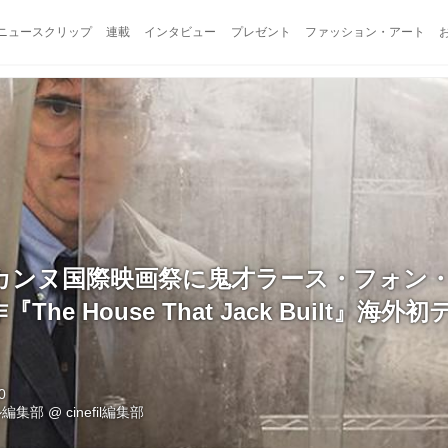
ニュースクリップ
連載
インタビュー
プレゼント
ファッション・アート
カンヌ国際映画祭に鬼才ラース・フォン
he House That Jack Built』海
0
ル編集部
@
cinefil編集部