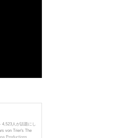
4件 · 4,523人が話題にし
rs von Trier's The
opa Productions.