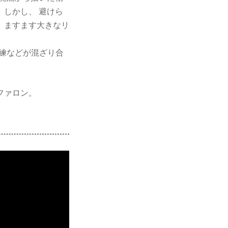
しかし、 避けら
、ますます大きなリ
練などが混ざり合
ファロン。