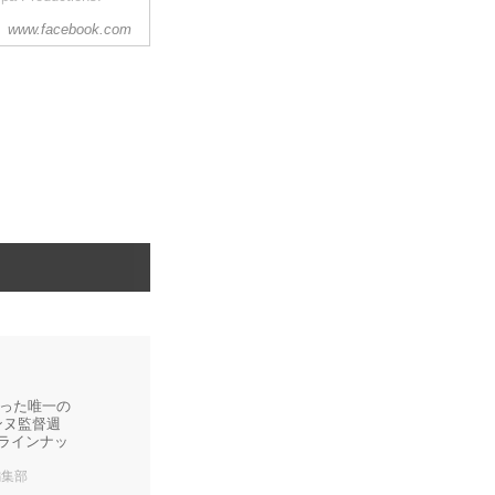
www.facebook.com
った唯一の
ンヌ監督週
作品ラインナッ
l編集部