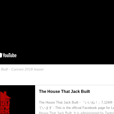
Built - Cannes 2018 teaser
The House That Jack Built
The House That Jack Built - 「いいね！」7,12
ています - This is the official Facebook page for La
House That Jack Built. It is administered by Zentr