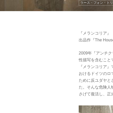
ラース・フォン・ト
『メランコリア』
出品作『The Hou
2009年『アン
性描写を含むことで
『メランコリア』
おけるドイツのロ
ために反ユダヤと
た。そんな危険人物の烙
さげて復活し、正