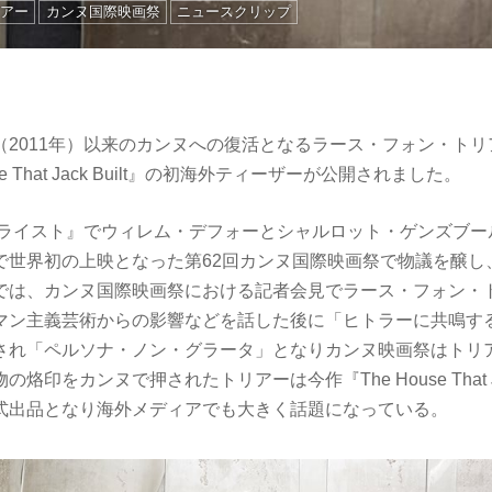
リアー
カンヌ国際映画祭
ニュースクリップ
（2011年）以来のカンヌへの復活となるラース・フォン・ト
se That Jack Built』の初海外ティーザーが公開されました。
チクライスト』でウィレム・デフォーとシャルロット・ゲンズブ
世界初の上映となった第62回カンヌ国際映画祭で物議を醸し、
では、カンヌ国際映画祭における記者会見でラース・フォン・
マン主義芸術からの影響などを話した後に「ヒトラーに共鳴す
され「ペルソナ・ノン・グラータ」となりカンヌ映画祭はトリ
印をカンヌで押されたトリアーは今作『The House That Jac
式出品となり海外メディアでも大きく話題になっている。