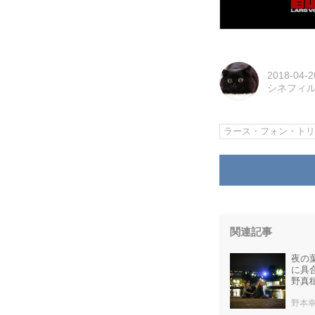
2018-04-2
シネフィ
ラース・フォン・ト
関連記事
夜の
に具
野真
野本