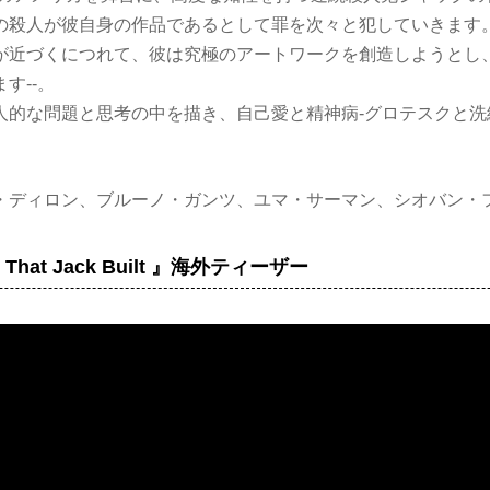
の殺人が彼自身の作品であるとして罪を次々と犯していきます。
が近づくにつれて、彼は究極のアートワークを創造しようとし
す--。
人的な問題と思考の中を描き、自己愛と精神病-グロテスクと洗
・ディロン、ブルーノ・ガンツ、ユマ・サーマン、シオバン・
e That Jack Built 』海外ティーザー