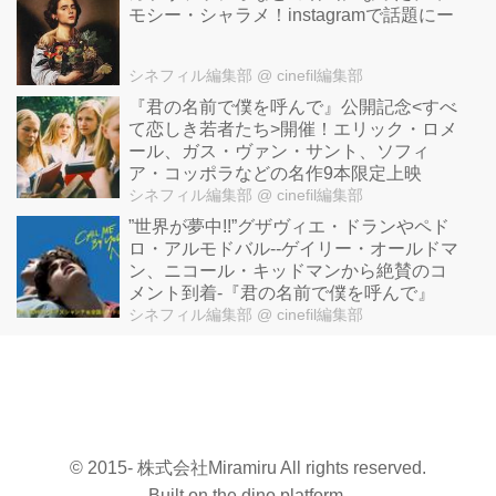
モシー・シャラメ！instagramで話題にー
シネフィル編集部
@ cinefil編集部
『君の名前で僕を呼んで』公開記念<すべ
て恋しき若者たち>開催！エリック・ロメ
ール、ガス・ヴァン・サント、ソフィ
ア・コッポラなどの名作9本限定上映
シネフィル編集部
@ cinefil編集部
”世界が夢中!!”グザヴィエ・ドランやペド
ロ・アルモドバル--ゲイリー・オールドマ
ン、ニコール・キッドマンから絶賛のコ
メント到着-『君の名前で僕を呼んで』
シネフィル編集部
@ cinefil編集部
© 2015- 株式会社Miramiru All rights reserved.
Built on
the dino platform
.