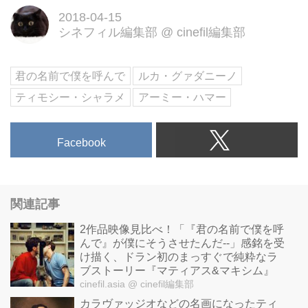
前で僕を呼んで』4/27（金）より
2018-04-15
TOHOシネマズ シャンテ、新宿シ
シネフィル編集部
@
cinefil編集部
ネマカリテ、Bunkamuraル・シネ
マ他全国ロードショー！
君の名前で僕を呼んで
ルカ・グァダニーノ
ティモシー・シャラメ
アーミー・ハマー
Facebook
関連記事
2作品映像見比べ！「『君の名前で僕を呼
んで』が僕にそうさせたんだ--」感銘を受
け描く、ドラン初のまっすぐで純粋なラ
ブストーリー『マティアス&マキシム』
cinefil.asia
@ cinefil編集部
カラヴァッジオなどの名画になったティ