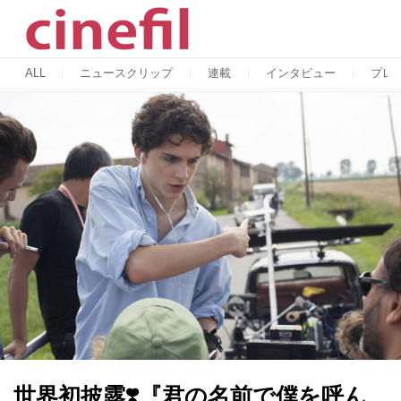
ALL
ニュースクリップ
連載
インタビュー
プレ
世界初披露❣️『君の名前で僕を呼ん