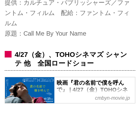
提供：カルチュア・パブリッシャーズ／ファ
ントム・フィルム 配給：ファントム・フィ
ルム
原題：Call Me By Your Name
4/27（金）、TOHOシネマズ シャン
テ 他 全国ロードショー
映画『君の名前で僕を呼ん
で』 | 4/27（金）TOHOシネ
マズ シャンテ、新宿シネマカ
cmbyn-movie.jp
リテ、Bunkamuraル・シネマ
他全国ロードショー！
本年度アカデミー賞「脚色賞」受
賞！ティモシー・シャラメ、アー
ミー・ハマー出演 映画『君の名