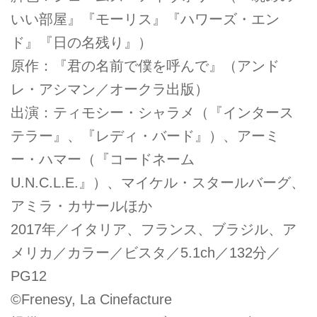
いい部屋』『モーリス』『ハワーズ・エン
ド』『日の名残り』）
原作：『君の名前で僕を呼んで』（アンド
レ・アシマン／オークラ出版）
出演：ティモシー・シャラメ（『インタース
テラー』、『レディ・バード』）、アーミ
ー・ハマー（『コードネーム
U.N.C.L.E.』）、マイケル・スタールバーグ、
アミラ・カサールほか
2017年／イタリア、フランス、ブラジル、ア
メリカ／カラー／ビスタ／5.1ch／132分／
PG12
©Frenesy, La Cinefacture