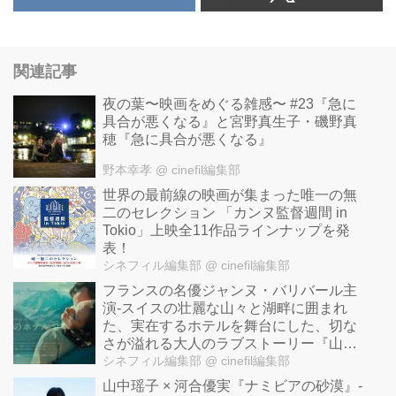
関連記事
夜の葉〜映画をめぐる雑感〜 #23『急に
具合が悪くなる』と宮野真生子・磯野真
穂『急に具合が悪くなる』
野本幸孝
@ cinefil編集部
世界の最前線の映画が集まった唯一の無
二のセレクション 「カンヌ監督週間 in
Tokio」上映全11作品ラインナップを発
表！
シネフィル編集部
@ cinefil編集部
フランスの名優ジャンヌ・バリバール主
演-スイスの壮麗な山々と湖畔に囲まれ
た、実在するホテルを舞台にした、切な
さが溢れる大人のラブストーリー『山逢
いのホテルで』公開！
シネフィル編集部
@ cinefil編集部
山中瑶子 × 河合優実『ナミビアの砂漠』-