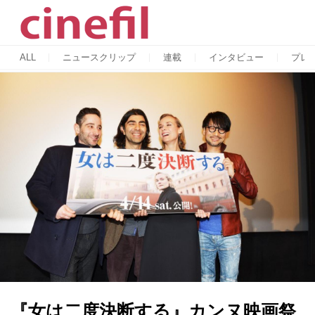
ALL
ニュースクリップ
連載
インタビュー
プレ
『女は二度決断する』カンヌ映画祭