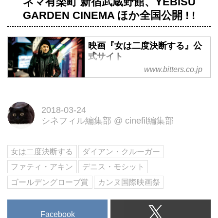
ネマ有楽町 新宿武蔵野館、YEBISU
GARDEN CINEMA ほか全国公開 ! !
映画『女は二度決断する』公
式サイト
www.bitters.co.jp
主演：ダイアン・クルーガー。世
界三大映画祭を制した名匠ファテ
ィ・アキン監督最新作。4月14日
2018-03-24
（土）より全国公開！
シネフィル編集部
@
cinefil編集部
女は二度決断する
ダイアン・クルーガー
ファティ・アキン
デニス・モシット
ゴールデングローブ賞
カンヌ国際映画祭
Facebook