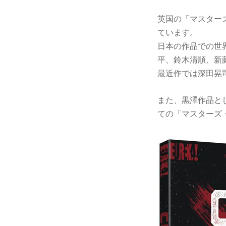
英国の「マスター
ています。
日本の作品での世
平、鈴木清順、新
最近作では深田晃
また、黒澤作品と
ての「マスターズ