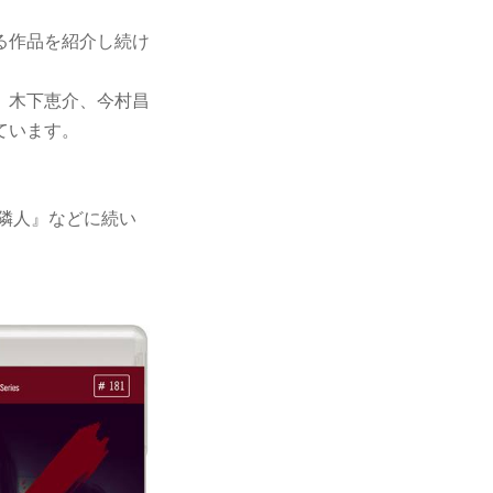
る作品を紹介し続け
、木下恵介、今村昌
ています。
隣人』などに続い