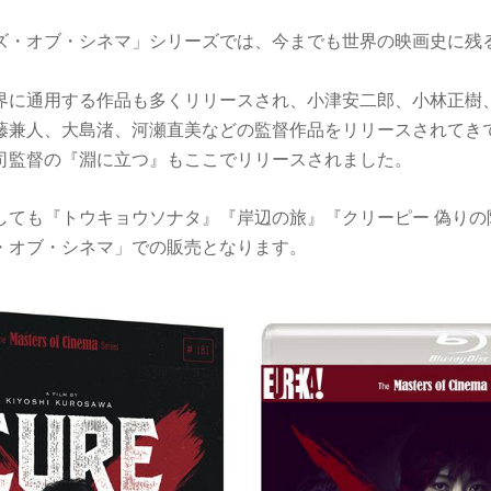
ズ・オブ・シネマ」シリーズでは、今までも世界の映画史に残
界に通用する作品も多くリリースされ、小津安二郎、小林正樹
藤兼人、大島渚、河瀬直美などの監督作品をリリースされてき
司監督の『淵に立つ』もここでリリースされました。
しても『トウキョウソナタ』『岸辺の旅』『クリーピー 偽りの
・オブ・シネマ」での販売となります。