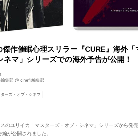
の傑作催眠心理スリラー『CURE』海外「
シネマ」シリーズでの海外予告が公開！
1
ル編集部
@
cinefil編集部
スターズ・オブ・シネマ
リスのユリイカ「マスターズ・オブ・シネマ」シリーズから発
予告編が公開されました。