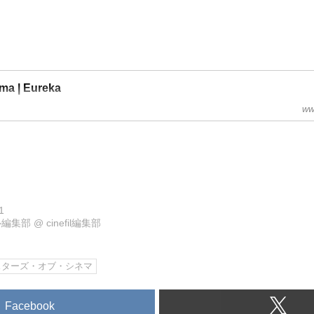
ma | Eureka
ww
1
ル編集部
@
cinefil編集部
スターズ・オブ・シネマ
Facebook