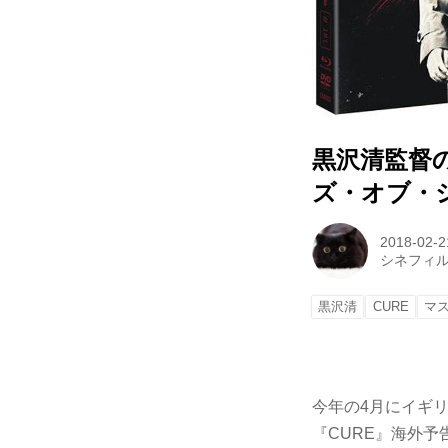
黒沢清監督
ズ・オブ・
2018-02-2
シネフィ
黒沢清
CURE
マ
今年の4月にイギ
『CURE』海外