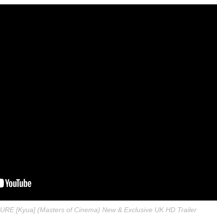
URE [Kyua] (Masters of Cinema) New & Exclusive UK HD Trailer