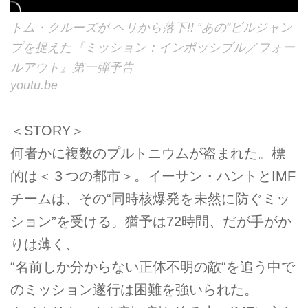
トム・クルーズが ヘリから落下!! “あの”ビルジャン
プを捉えた『ミッション：インポッシブル／フォー
ルアウト』第一弾予告
youtu.be
＜STORY＞
何者かに複数のプルトニウムが盗まれた。標
的は＜３つの都市＞。イーサン・ハントとIMF
チームは、その“同時核爆発を未然に防ぐミッ
ション”を受ける。猶予は72時間、だが手がか
りは薄く、
“名前しか分からない正体不明の敵“を追う中で
のミッション遂行は困難を強いられた。