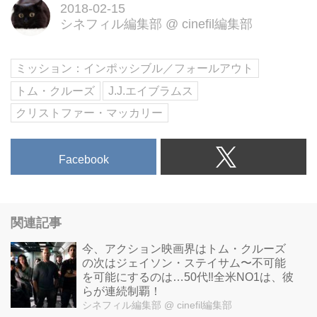
ブル』シリーズ全世界待望の最新
2018-02-15
シネフィル編集部
@
cinefil編集部
作！日本の夏に史上最大の”ミッ
ション”発令！8月3日(金)全国ロー
ドショー！
ミッション：インポッシブル／フォールアウト
トム・クルーズ
J.J.エイブラムス
クリストファー・マッカリー
Facebook
関連記事
今、アクション映画界はトム・クルーズ
の次はジェイソン・ステイサム〜不可能
を可能にするのは…50代‼全米NO1は、彼
らが連続制覇！
シネフィル編集部
@ cinefil編集部