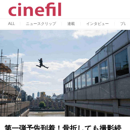
ALL
ニュースクリップ
連載
インタビュー
プレ
第一弾予告到着！骨折しても撮影続