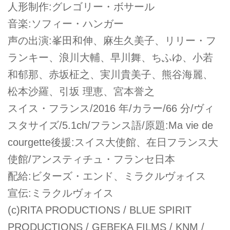
人形制作:グレゴリー・ボサール
音楽:ソフィー・ハンガー
声の出演:峯田和伸、麻生久美子、リリー・フ
ランキー、浪川大輔、早川舞、ちふゆ、小若
和郁那、赤坂柾之、実川貴美子、熊谷海麗、
松本沙羅、引坂 理恵、宮本誉之
スイス・フランス/2016 年/カラー/66 分/ヴィ
スタサイズ/5.1ch/フランス語/原題:Ma vie de
courgette後援:スイス大使館、在日フランス大
使館/アンスティチュ・フランセ日本
配給:ビターズ・エンド、ミラクルヴォイス
宣伝:ミラクルヴォイス
(c)RITA PRODUCTIONS / BLUE SPIRIT
PRODUCTIONS / GEBEKA FILMS / KNM /