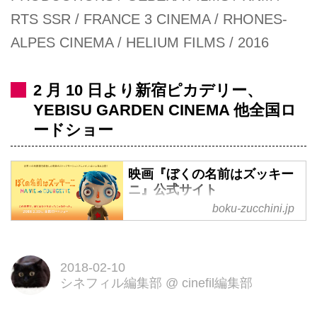
RTS SSR / FRANCE 3 CINEMA / RHONES-
ALPES CINEMA / HELIUM FILMS / 2016
2 月 10 日より新宿ピカデリー、
YEBISU GARDEN CINEMA 他全国ロ
ードショー
映画『ぼくの名前はズッキー
ニ』公式サイト
boku-zucchini.jp
2017年度アカデミー賞(R)長編ア
ニメーション賞ノミネート。世界
中でヒットを記録した人形アニメ
2018-02-10
ーション。2018年2月10日（土）
シネフィル編集部
@
cinefil編集部
ロードショー。