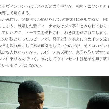
るヴィンセントはラスベガスの刑事だが、相棒デニソンとと
強奪して逃亡する。
人が死亡し、翌朝何食わぬ顔をして現場検証に参加するが、内
てしまう。離婚した妻ディーナからはダメ亭主とみられており
していたのに、トーマスを誘拐され、わき腹を刺されてしまう
たのが彼と知ったルビーノが、息子と引き換えにコカインを返
経営を隠れ蓑にして麻薬取引をしていたのだが、そのコカイン
残虐な人物だったから、ルビーノも必死だ。息子を取り返すた
ジノに乗り込んでいく。果たしてヴィンセントは息子を無事取
ているモグラは誰なのか。