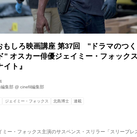
おもしろ映画講座 第37回 "ドラマのつ
ド" オスカー俳優ジェイミー・フォック
ナイト』
4
ル編集部
@
cinefil編集部
ト
ジェイミー・フォックス
北島博士
連載
イミー・フォックス主演のサスペンス・スリラー「スリープレ