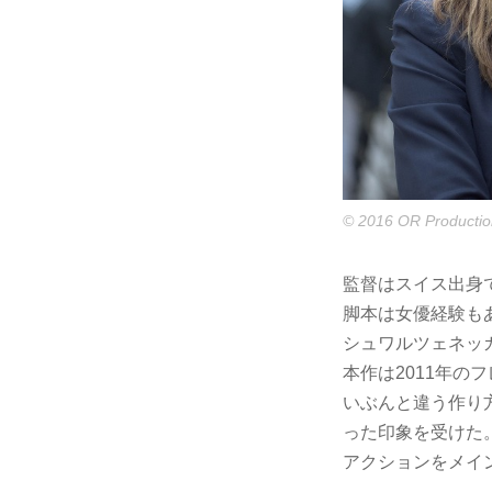
© 2016 OR Productio
監督はスイス出身
脚本は女優経験も
シュワルツェネッ
本作は2011年
いぶんと違う作り
った印象を受けた
アクションをメイ