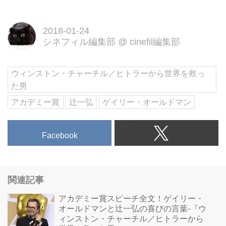
第二次世界大戦中、ナチス・ドイ
ツがヨーロッパ全土で猛威を振る
うなか、英国首相に就任したチャ
2018-01-24
シネフィル編集部
@
cinefil編集部
ーチルが下した究極の決断とは。
実話を基に描く感動の歴史エンタ
ーテインメント。ジョー・ライト
ウィンストン・チャーチル／ヒトラーから世界を救っ
監督、ゲイリー・オールドマン主
た男
演。
アカデミー賞
辻一弘
ゲイリー・オールドマン
Facebook
関連記事
アカデミー賞スピーチ全文！ゲイリー・
オールドマンと辻一弘の喜びの言葉-『ウ
ィンストン・チャーチル／ヒトラーから