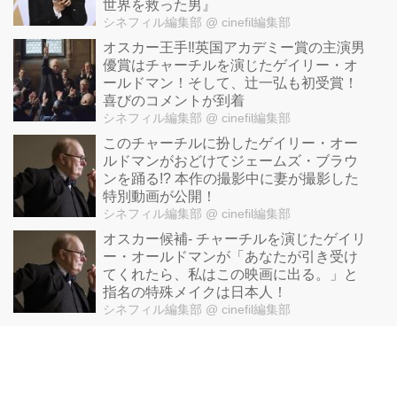
世界を救った男』
シネフィル編集部
@ cinefil編集部
オスカー王手‼️英国アカデミー賞の主演男
優賞はチャーチルを演じたゲイリー・オ
ールドマン！そして、辻一弘も初受賞！
喜びのコメントが到着
シネフィル編集部
@ cinefil編集部
このチャーチルに扮したゲイリー・オー
ルドマンがおどけてジェームズ・ブラウ
ンを踊る!? 本作の撮影中に妻が撮影した
特別動画が公開！
シネフィル編集部
@ cinefil編集部
オスカー候補- チャーチルを演じたゲイリ
ー・オールドマンが「あなたが引き受け
てくれたら、私はこの映画に出る。」と
指名の特殊メイクは日本人！
シネフィル編集部
@ cinefil編集部