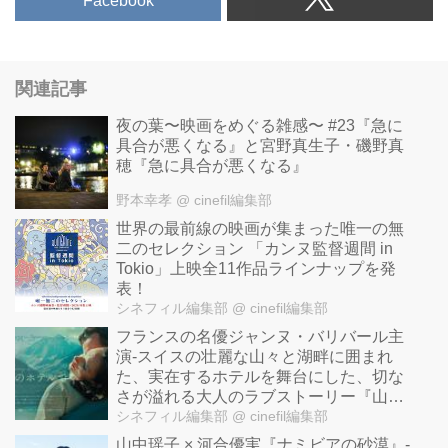
Facebook
関連記事
夜の葉〜映画をめぐる雑感〜 #23『急に
具合が悪くなる』と宮野真生子・磯野真
穂『急に具合が悪くなる』
野本幸孝
@ cinefil編集部
世界の最前線の映画が集まった唯一の無
二のセレクション 「カンヌ監督週間 in
Tokio」上映全11作品ラインナップを発
表！
シネフィル編集部
@ cinefil編集部
フランスの名優ジャンヌ・バリバール主
演-スイスの壮麗な山々と湖畔に囲まれ
た、実在するホテルを舞台にした、切な
さが溢れる大人のラブストーリー『山逢
いのホテルで』公開！
シネフィル編集部
@ cinefil編集部
山中瑶子 × 河合優実『ナミビアの砂漠』-