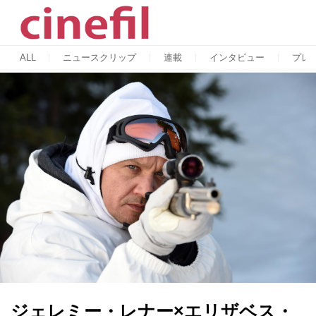
ALL
ニュースクリップ
連載
インタビュー
プレ
ジェレミー・レナー×エリザベス・