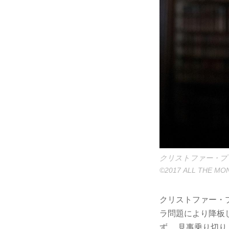
クリストファー・プ
©2017 ALL THE MON
クリストファー・
ラ問題により降板
ず、 見事乗り切