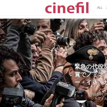
ALL
緊急の代役
賞でノミネ
ー・イン・ザ
2018-01-0
シネフィ