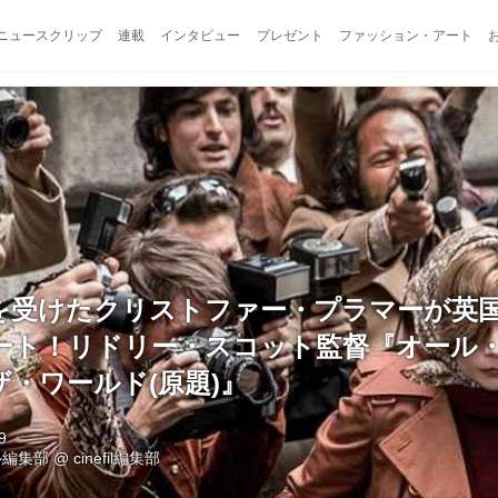
ニュースクリップ
連載
インタビュー
プレゼント
ファッション・アート
を受けたクリストファー・プラマーが英
ート！リドリー・スコット監督『オール
・ワールド(原題)』
9
ル編集部
@
cinefil編集部