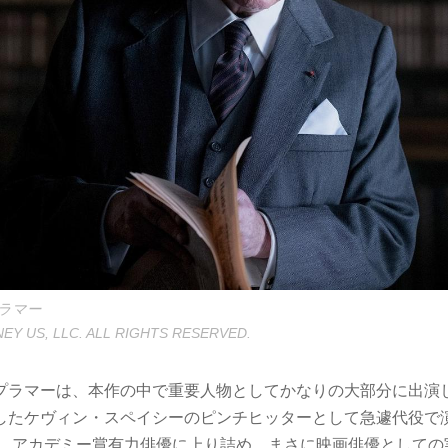
ラマー
EY US, LLC. ALL RIGHTS RESERVED.
プラマーは、本作の中で重要人物としてかなりの大部分に出演
したケヴィン・スペイシーのピンチヒッターとして急遽代役で
り、アカデミー賞有力俳優に上り詰め、まさに映画俳優としての