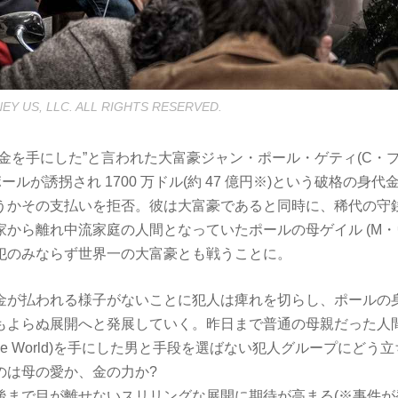
EY US, LLC. ALL RIGHTS RESERVED.
金を手にした”と言われた大富豪ジャン・ポール・ゲティ(C・プ
ポールが誘拐され 1700 万ドル(約 47 億円※)という破格の身
うかその支払いを拒否。彼は大富豪であると同時に、稀代の守
家から離れ中流家庭の人間となっていたポールの母ゲイル (M・
犯のみならず世界一の大富豪とも戦うことに。
金が払われる様子がないことに犯人は痺れを切らし、ポールの
もよらぬ展開へと発展していく。昨日まで普通の母親だった人
ney in the World)を手にした男と手段を選ばない犯人グループにど
のは母の愛か、金の力か?
まで目が離せないスリリングな展開に期待が高まる(※事件が発生