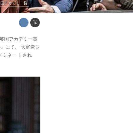
英国アカデミー賞
回英国アカデミー賞
』にて、 大富豪ジ
ミネー トされ