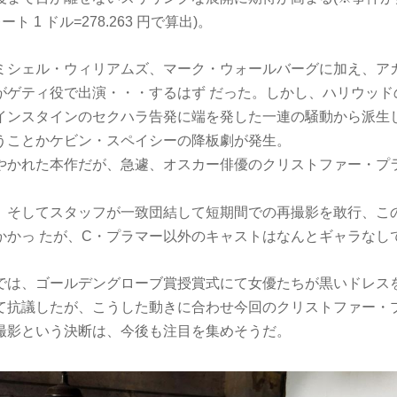
ート 1 ドル=278.263 円で算出)。
ミシェル・ウィリアムズ、マーク・ウォールバーグに加え、ア
がゲティ役で出演・・・するはず だった。しかし、ハリウッド
インスタインのセクハラ告発に端を発した一連の騒動から派生し
うことかケビン・スペイシーの降板劇が発生。
やかれた本作だが、急遽、オスカー俳優のクリストファー・プ
、そしてスタッフが一致団結して短期間での再撮影を敢行、この再
かかっ たが、C・プラマー以外のキャストはなんとギャラなし
では、ゴールデングローブ賞授賞式にて女優たちが黒いドレス
て抗議したが、こうした動きに合わせ今回のクリストファー・
撮影という決断は、今後も注目を集めそうだ。