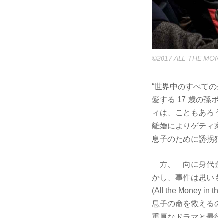
©2017 ALL THE MON
“世界中のすべての
愛する 17 歳の孫
ィは、こともあろ
離婚によりゲティ
息子のために誘拐
一方、一向に身代
かし、事件は思い
(All the Mo
息子の命を救える
重厚なドラマと最後