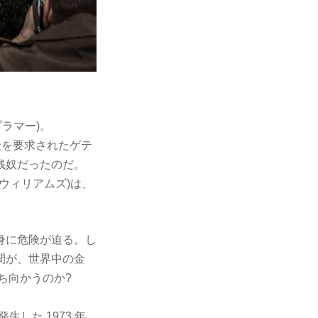
ラマー)。
代金を要求されたゲテ
銭奴だったのだ。
ウィリアムズ)は、
身に危険が迫る。し
間が、世界中の金
う立ち向かうのか?
した 1973 年