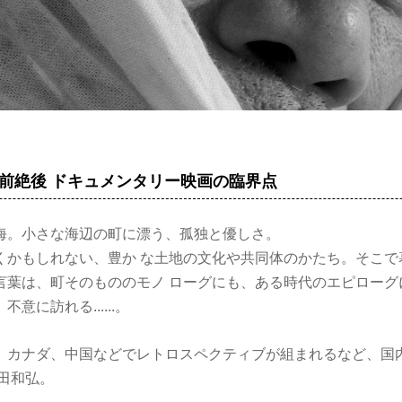
前絶後 ドキュメンタリー映画の臨界点
海。小さな海辺の町に漂う、孤独と優しさ。
くかもしれない、豊か な土地の文化や共同体のかたち。そこで
言葉は、町そのもののモノ ローグにも、ある時代のエピローグ
意に訪れる......。
、カナダ、中国などでレトロスペクティブが組まれるなど、国
田和弘。