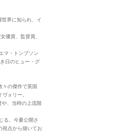
躍世界に知られ、イ
主演女優賞、監督賞、
エマ・トンプソン
若き日のヒュー・グ
数々の傑作で英国
イヴォリー。
度や、当時の上流階
じる。今夏公開さ
の視点から描いてお