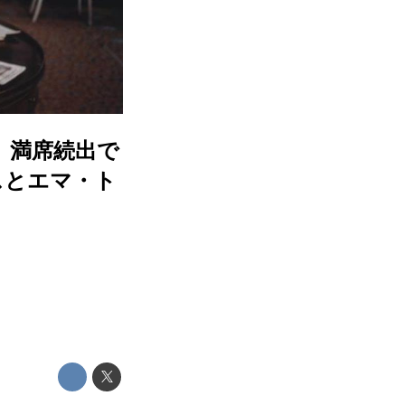
』満席続出で
スとエマ・ト