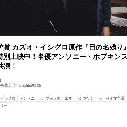
学賞 カズオ・イシグロ原作『日の名残り
特別上映中！名優アンソニー・ホプキン
共演！
1
ル編集部
@
cinefil編集部
・イシグロ
アンソニー・ホプキンス
エマ・トンプソン
ノーベル文学賞
ォリー