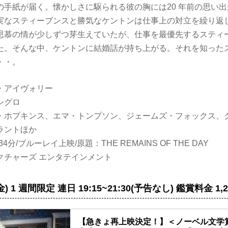
の手紙が届く。懐かしさに駆られる彼の胸には20 年前の思い
実なスティーブンスと勝気なケントンは仕事上の対立を繰り返
思慕の情が少しずつ芽生えていたが、仕事を最優先するスティ
た。そんな中、ケントンに結婚話が持ち上がる。それを知った
・・。
・アイヴォリー
シグロ
・ホプキンス、エマ・トンプソン、ジェームズ・フォックス、
ラントほか
34分/ブルーレイ上映/原題：THE REMAINS OF THE DAY
クチャーズ エンタテインメント
5(金) 1 週間限定 連日 19:15~21:30(予告なし) 鑑賞料金 1,2
【急きょ再上映決定！】＜ノーベル文学