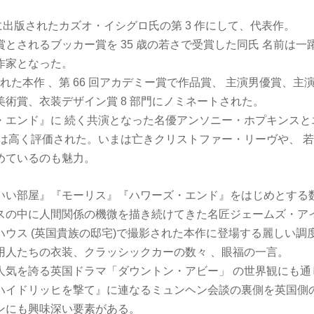
 年に出版されたカズオ・イシグロ氏の第 3 作にして、代表作。
とされるブッカー賞を 35 歳の若さで受賞した同氏 名前は一
作家となった。
化された本作 、第 66 回アカデミー賞で作品賞、 主演男優賞、
術賞、衣装デザイン賞 8 部門にノミネートされた。
・エンド』に 続く共演となった名優アンソニー・ホプキンスと
技は高く評価された。いまは亡きクリストファー・リーヴや、 
めているのも魅力。
いい部屋』『モーリス』『ハワーズ・エンド』をはじめとする
スの中に人間関係の機微を描き続けてきた名匠ジェームズ・ア
ハウス (英国貴族の邸宅)で撮影された本作に登場する麗しい調
用人たちの衣装、クラッシックカーの数々 、眼福の一言。
人気を誇る英国ドラマ「ダウントン・アビー」 の世界観にも通
ハイドリッヒを撃て』に連なるミュンヘン会談の裏側を英国側
ンにも興味深い要素がある。