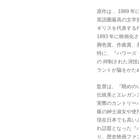
原作は 、1989
英語圏最高の文学賞
ギリスを代表する
1993 年に映画
脚色賞、作曲賞、美
特に、『ハワーズ
の 抑制された演
ラントが脇をかた
監督は、『眺めの
伝統美とエレガン
実際のカントリー
級の紳士淑女や使
現在日本でも高い
れ話題となった『
り、歴史映画ファ