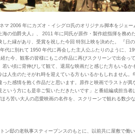
ル・シネマ 2006 年にカズオ・イシグロ氏のオリジナル脚本をジェ
海の伯爵夫人』、 2011 年に同氏が原作・製作総指揮を務め
映した縁があり、受賞を祝した今回 特別上映を決めた。 『日
 年代に別れて 1950 年代に再会した主人公ふたりのように、1994
近くを経た今、観客の皆様にもこの作品に再びスクリーンで出会っ
、若い頃に背伸びして観て、退屈な映画だと感じた方もいるか
今は人生のたそがれ時を迎えている方もいるかもしれません。
違った感情を抱く作品だと思います。原作と映画でラストが異
見という方にも是非ご覧いただきたいです」と番組編成担当者
い”ほろ苦い大人の恋愛映画の名作を、スクリーンで観れる数少
ーリントン邸の老執事スティーブンスのもとに、以前共に屋敷で働