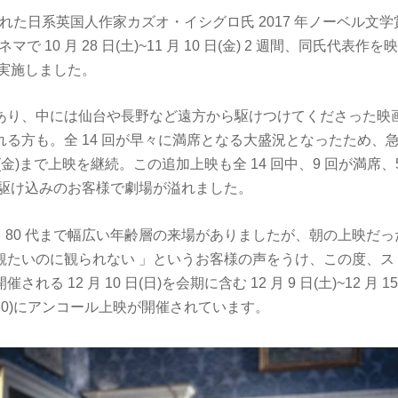
発表された日系英国人作家カズオ・イシグロ氏 2017 年ノーベル文
シネマで 10 月 28 日(土)~11 月 10 日(金) 2 週間、同氏代
を実施しました。
あり、中には仙台や長野など遠方から駆けつけてくださった映
る方も。全 14 回が早々に満席となる大盛況となったため、急き
4 日(金)まで上映を継続。この追加上映も全 14 回中、9 回が満席
は駆け込みのお客様で劇場が溢れました。
から 80 代まで幅広い年齢層の来場がありましたが、朝の上映だっ
観たいのに観られない 」というお客様の声をうけ、この度、ス
れる 12 月 10 日(日)を会期に含む 12 月 9 日(土)~12 月 
~21:30)にアンコール上映が開催されています。