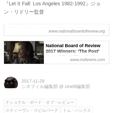
『Let It Fall: Los Angeles 1982-1992』ジョ
ン・リドリー監督
2017 Archives - National Board of Review
www.nationalboardofreview.org
National Board of Review
2017 Winners: ‘The Post’
Named Best Film, Greta
www.indiewire.com
Gerwig is Best Director
"The Post" dominated this year's
National Board of Review awards
2017-11-29
with three major wins, including
シネフィル編集部
@
cinefil編集部
Best Actor and Best Actress.
ナショナル・ボード・オブ・レビュー
スティーヴン・スピルバーグ
トム・ハンクス