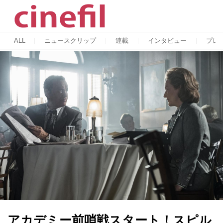
ALL
ニュースクリップ
連載
インタビュー
プレ
アカデミー前哨戦スタート！スピル