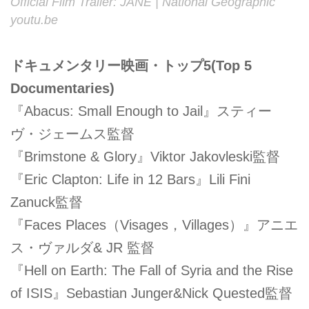
Official Film Trailer: JANE | National Geographic
youtu.be
ドキュメンタリー映画・トップ5(Top 5
Documentaries)
『Abacus: Small Enough to Jail』スティー
ヴ・ジェームス監督
『Brimstone & Glory』Viktor Jakovleski監督
『Eric Clapton: Life in 12 Bars』Lili Fini
Zanuck監督
『Faces Places（Visages，Villages）』アニエ
ス・ヴァルダ& JR 監督
『Hell on Earth: The Fall of Syria and the Rise
of ISIS』Sebastian Junger&Nick Quested監督