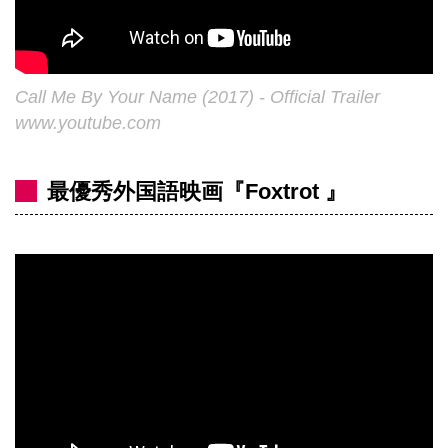
Call Me By Your Name (2017) - Official Trailer
www.youtube.com
最優秀外国語映画『Foxtrot 』