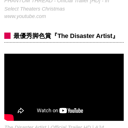
PHANTOM THREAD - Official Trailer [HD] - In
Select Theaters Christmas
www.youtube.com
最優秀脚色賞『The Disaster Artist』
The Disaster Artist | Official Trailer HD | A24