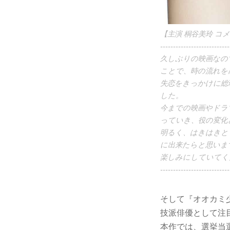
【主演 桐谷美玲 コ
---------------------------
久しぶりの映画なの
ことで、時の流れを
失恋をきっかけに総
した。
今までの映画やドラ
っていき、役の変化
明るく、はきはきと
に出来たらと思いま
楽しみにしていてく
---------------------------
そして『オオカミ
技派俳優として注目
本作では、選挙当