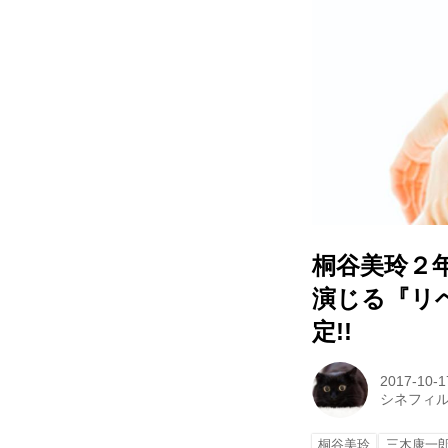
桐谷美玲２
演じる『リベ
定!!
2017-10-1
シネフィ
桐谷美玲
三木康一