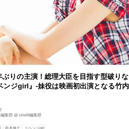
年ぶりの主演！総理大臣を目指す型破り
ンジgirl』-妹役は映画初出演となる竹
7
ル編集部
@
cinefil編集部
郎
鈴木伸之
リベンジgirl