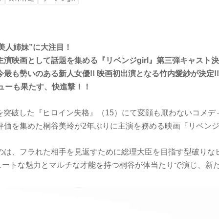
“美人姉妹”に大注目！
演映画として話題を集める『リベンジgirl』第三弾キャスト
最も勢いのある新人女優!! 映画初出演となる竹内愛紗が決定!!
ビューも果たす、快進撃！！
円を突破した『ヒロイン失格』（15）にて変顔も厭わないコメ
価を集めた桐谷美玲が2年ぶりに主演を務める映画『リベンジgi
のは、フラれた相手を見返すために総理大臣を目指す型破りな
）。キュートな魅力とマルチな才能を持つ桐谷が体当たりで演じ、