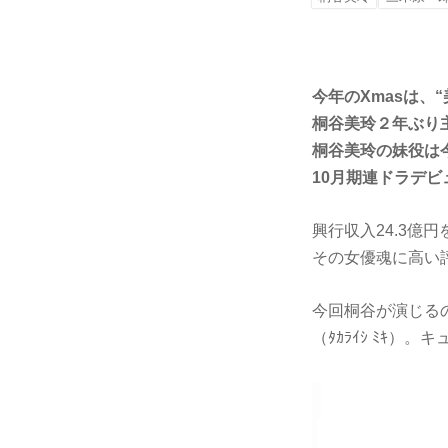
今年のXmasは、
桐谷美玲２年ぶり主
桐谷美玲の妹役は今
10月期連ドラデ
興行収入24.3億
その女優魂に高い評
今回桐谷が演じる
（ﾀｶﾗｲｼ ﾐｷ