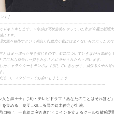
メント】
-----------------------------------------------------------------------------------
でドキドキします。２年前は高校生役をやっていた私が今度は総理大
感じます。
理大臣を目指すという発想と行動力が私には全くないものだったの
マとはまた違った役を演じるので、監督についていきながら素敵な
と共に私も成長した姿をみなさんに見せられたらと思います。
したキャラクターをテンポよく演じていきながら、頑張る女子の背
す。
ださい。スクリーンでお会いしましょう
-----------------------------------------------------------------------------------
少女と黒王子』(16)・テレビドラマ「あなたのことはそれほど
を集める、劇団EXILE所属の鈴木伸之が出演。
選に向け、一直線に突き進むヒロインを支えるクールな敏腕選