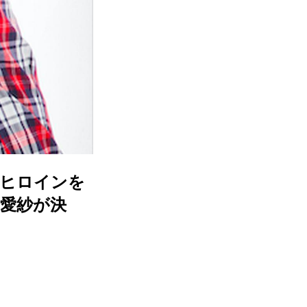
なヒロインを
内愛紗が決