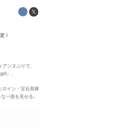
決定！
ディアンヌぶりで、
rl』。
ヒロイン・宝石美輝
新たな一面を見せる。