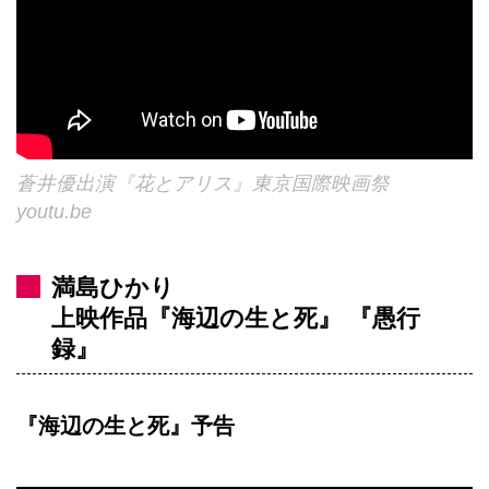
蒼井優出演『花とアリス』東京国際映画祭
youtu.be
満島ひかり
上映作品『海辺の生と死』 『愚行
録』
『海辺の生と死』予告