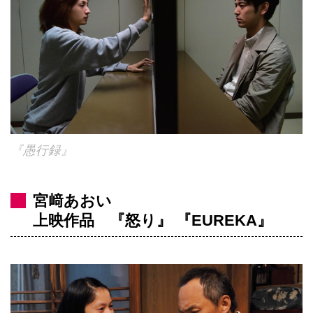
『愚行録』
宮﨑あおい
上映作品 『怒り』 『EUREKA』