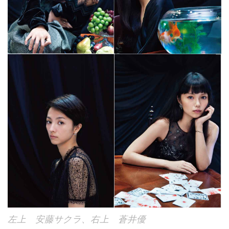
左上 安藤サクラ、右上 蒼井優