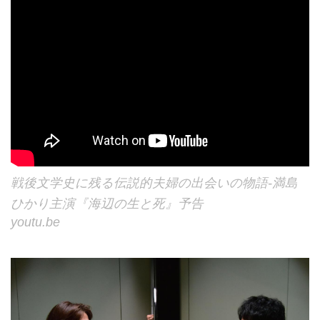
戦後文学史に残る伝説的夫婦の出会いの物語-満島
ひかり主演『海辺の生と死』予告
youtu.be