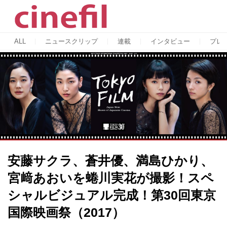
ALL
ニュースクリップ
連載
インタビュー
プレ
安藤サクラ、蒼井優、満島ひかり、
宮﨑あおいを蜷川実花が撮影！スペ
シャルビジュアル完成！第30回東京
国際映画祭（2017）