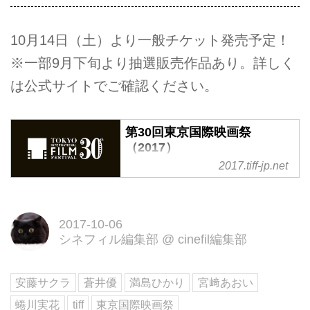
10月14日（土）より一般チケット発売予定！
※一部9月下旬より抽選販売作品あり。詳しく
は公式サイトでご確認ください。
第30回東京国際映画祭
（2017）
2017.tiff-jp.net
第30回東京国際映画祭は2017年
10月25日（水）から11月3日
（金・祝）の10日間開催いたしま
2017-10-06
す。
シネフィル編集部
@
cinefil編集部
安藤サクラ
蒼井優
満島ひかり
宮﨑あおい
蜷川実花
tiff
東京国際映画祭