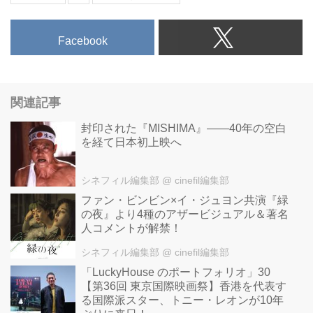
Facebook
関連記事
封印された『MISHIMA』――40年の空白
を経て日本初上映へ
シネフィル編集部
@ cinefil編集部
ファン・ビンビン×イ・ジュヨン共演『緑
の夜』より4種のアザービジュアル＆著名
人コメントが解禁！
シネフィル編集部
@ cinefil編集部
「LuckyHouse のポートフォリオ」30
【第36回 東京国際映画祭】香港を代表す
る国際派スター、トニー・レオンが10年