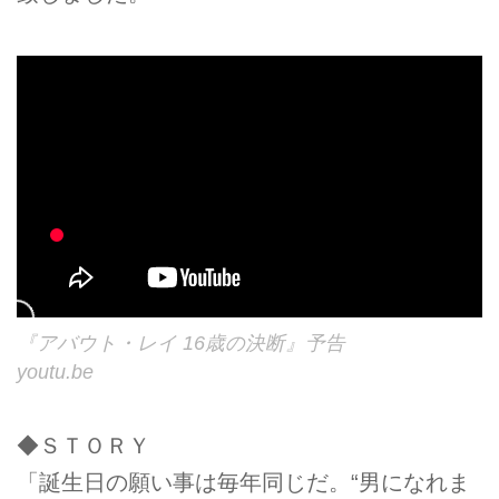
『アバウト・レイ 16歳の決断』予告
youtu.be
◆ＳＴＯＲＹ
「誕生日の願い事は毎年同じだ。“男になれま