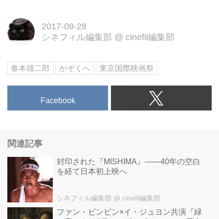
2017-09-28
シネフィル編集部
@
cinefil編集部
春本雄二郎
かぞくへ
東京国際映画祭
Facebook
関連記事
封印された『MISHIMA』――40年の空白
を経て日本初上映へ
シネフィル編集部
@ cinefil編集部
ファン・ビンビン×イ・ジュヨン共演『緑