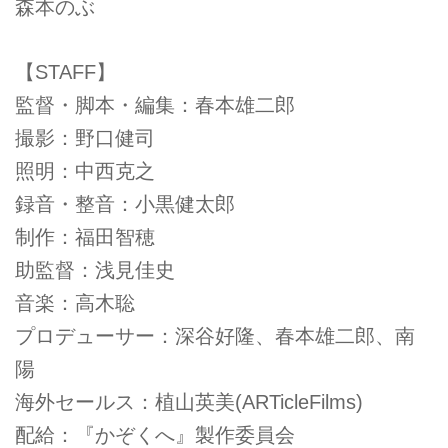
森本のぶ
【STAFF】
監督・脚本・編集：春本雄二郎
撮影：野口健司
照明：中西克之
録音・整音：小黒健太郎
制作：福田智穂
助監督：浅見佳史
音楽：高木聡
プロデューサー：深谷好隆、春本雄二郎、南
陽
海外セールス：植山英美(ARTicleFilms)
配給：『かぞくへ』製作委員会