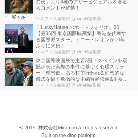
の夜』より4種のアザービジュアル＆著名
人コメントが解禁！
シネフィル編集部
@ cinefil編集部
「LuckyHouse のポートフォリオ」30
【第36回 東京国際映画祭】香港を代表す
る国際派スター、トニー・レオンが10年
ぶりに来日！
シネフィル編集部
@ cinefil編集部
東京国際映画祭で主要3冠！スペインを震
撼させた実際の事件に基づく心理スリラ
ー『理想郷』ある村で行われる幻想的な
儀式を描く象徴的な本編冒頭映像&主要キ
ャラなど紹介する解説漫画も解禁！
シネフィル編集部
@ cinefil編集部
© 2015- 株式会社Miramiru All rights reserved.
Built on
the dino platform
.