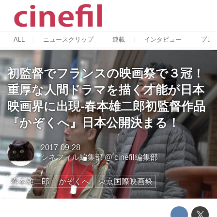
ALL
ニュースクリップ
連載
インタビュー
プレ
初監督でフランスの映画祭で３冠！
重厚な人間ドラマを描く才能が日本
映画界に出現-春本雄二郎初監督作品
『かぞくへ』日本公開決まる！
2017-09-28
シネフィル編集部
@
cinefil編集部
春本雄二郎
かぞくへ
東京国際映画祭