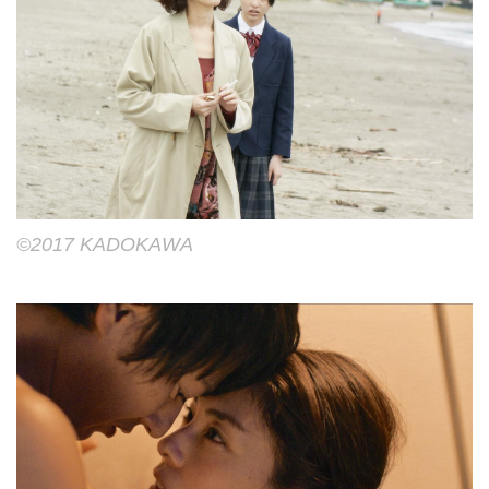
©2017 KADOKAWA