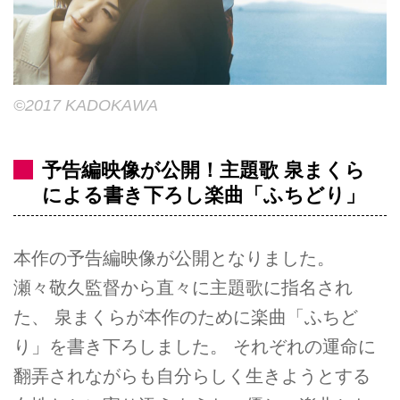
©2017 KADOKAWA
予告編映像が公開！主題歌 泉まくら
による書き下ろし楽曲「ふちどり」
本作の予告編映像が公開となりました。
瀬々敬久監督から直々に主題歌に指名され
た、 泉まくらが本作のために楽曲「ふちど
り」を書き下ろしました。 それぞれの運命に
翻弄されながらも自分らしく生きようとする