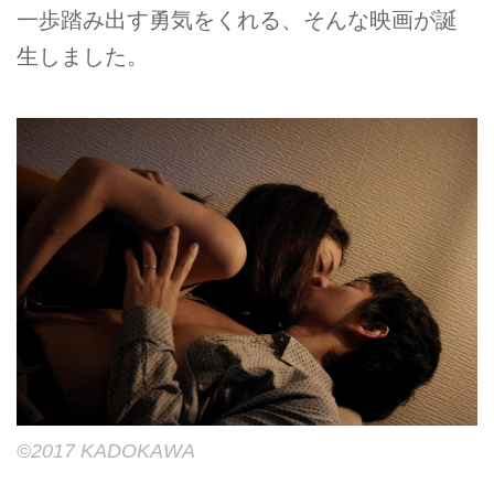
一歩踏み出す勇気をくれる、そんな映画が誕
生しました。
©2017 KADOKAWA