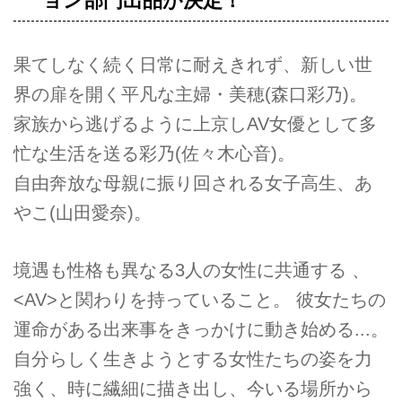
ョン部門出品が決定！
果てしなく続く日常に耐えきれず、新しい世
界の扉を開く平凡な主婦・美穂(森口彩乃)。
家族から逃げるように上京しAV女優として多
忙な生活を送る彩乃(佐々木心音)。
自由奔放な母親に振り回される女子高生、あ
やこ(山田愛奈)。
境遇も性格も異なる3人の女性に共通する 、
<AV>と関わりを持っていること。 彼女たちの
運命がある出来事をきっかけに動き始める...。
自分らしく生きようとする女性たちの姿を力
強く、時に繊細に描き出し、今いる場所から