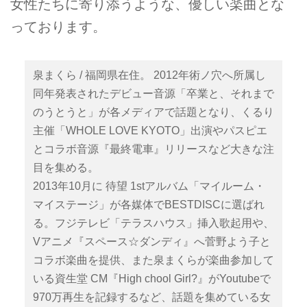
女性たちに寄り添うような、優しい楽曲とな
っております。
泉まくら / 福岡県在住。 2012年術ノ穴へ所属し
同年発表されたデビュー音源「卒業と、それまで
のうとうと」が各メディアで話題となり、くるり
主催「WHOLE LOVE KYOTO」出演やパスピエ
とコラボ音源『最終電車』リリースなど大きな注
目を集める。
2013年10月に 待望 1stアルバム「マイルーム・
マイステージ」が各媒体でBESTDISCに選ばれ
る。フジテレビ「テラスハウス」挿入歌起用や、
Vアニメ『スペース☆ダンディ』へ菅野よう子と
コラボ楽曲を提供、また泉まくらが楽曲参加して
いる資生堂 CM『High chool Girl?』がYoutubeで
970万再生を記録するなど、話題を集めている女