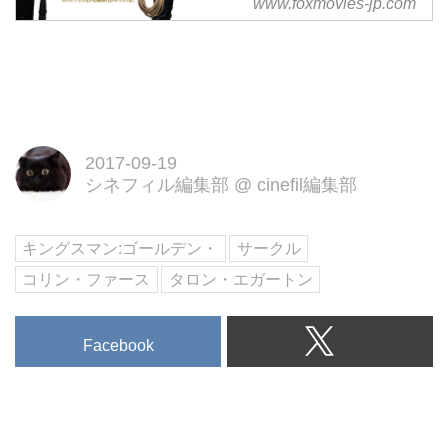
www.foxmovies-jp.com
前作『キングスマン』のエグジー
が、新たな相棒とともに世界の脅
威に立ち向かう！映画の舞台がロ
ンドンから世界に広がり、アクシ
ョンもキレもスケールアップ！
2017-09-19
シネフィル編集部
@
cinefil編集部
キングスマン:ゴールデン・
サークル
コリン・ファース
タロン・エガートン
Facebook