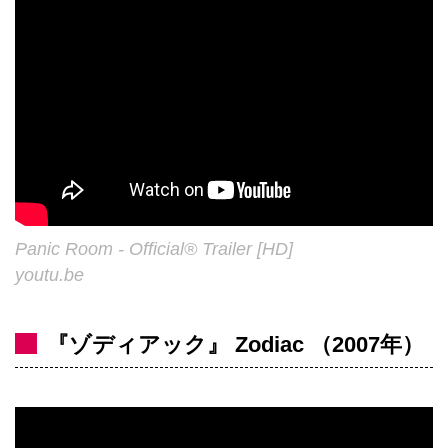
Panic Room - Official® Trailer [HD]
youtu.be
『ゾディアック』 Zodiac （2007年）