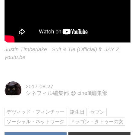
Justin Timberlake - Suit & Tie (Official) ft. JAY Z
youtu.be
2017-08-27
シネフィル編集部
@
cinefil編集部
デヴィッド・フィンチャー
誕生日
セブン
ソーシャル・ネットワーク
ドラゴン・タトゥーの女