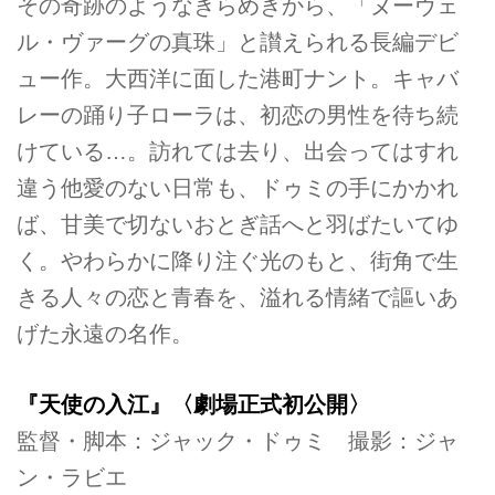
その奇跡のようなきらめきから、「ヌーヴェ
ル・ヴァーグの真珠」と讃えられる長編デビ
ュー作。大西洋に面した港町ナント。キャバ
レーの踊り子ローラは、初恋の男性を待ち続
けている…。訪れては去り、出会ってはすれ
違う他愛のない日常も、ドゥミの手にかかれ
ば、甘美で切ないおとぎ話へと羽ばたいてゆ
く。やわらかに降り注ぐ光のもと、街角で生
きる人々の恋と青春を、溢れる情緒で謳いあ
げた永遠の名作。
『天使の入江』〈劇場正式初公開〉
監督・脚本：ジャック・ドゥミ 撮影：ジャ
ン・ラビエ