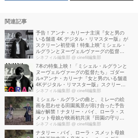
関連記事
予告！アンナ・カリーナ主演『女と男の
いる舗道 4K デジタル・リマスター版』が
スクリーン初登場！特集上映"ミシェル・
ルグランとヌーヴェルヴァーグの監督た
ち"
シネフィル編集部
@ cinefil編集部
7本の特集上映！「ミシェル・ルグランと
ヌーヴェルヴァーグの監督たち」ゴダー
ル×アンナ・カリーナ『女と男のいる舗道
4Kデジタル・リマスター版』スクリーン
に初登場！
シネフィル編集部
@ cinefil編集部
ミシェル・ルグランの曲と、ミレーの絵
画を思わせる田園風景が溶け合った予告
編が解禁！ナタリー・バイ、ローラ・ス
メット母娘が映画初共演『田園の守り人
たち』
シネフィル編集部
@ cinefil編集部
ナタリー・バイ、ローラ・スメット母娘