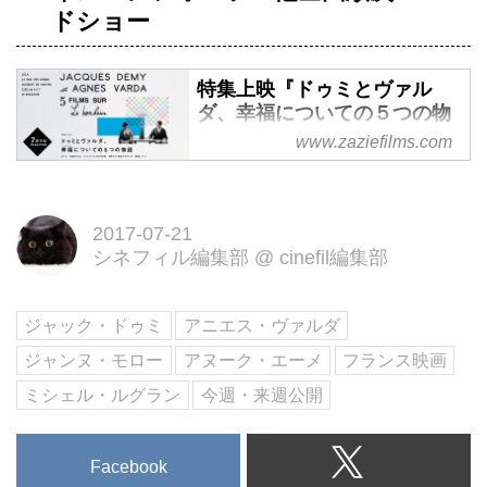
ドショー
特集上映『ドゥミとヴァル
ダ、幸福についての５つの物
語』公式サイト｜７月下旬、
www.zaziefilms.com
全国順次ロードショー
特集上映『ドゥミとヴァルダ、幸
福についての５つの物語』ロー
2017-07-21
ラ 天使の入江 ジャック・ドゥ
シネフィル編集部
@
cinefil編集部
ミの少年期 ５時から７時までの
クレオ 幸福、７月下旬、全国順
ジャック・ドゥミ
アニエス・ヴァルダ
次ロードショー
ジャンヌ・モロー
アヌーク・エーメ
フランス映画
ミシェル・ルグラン
今週・来週公開
Facebook