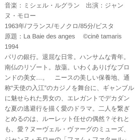
音楽：ミシェル・ルグラン 出演：ジャン
ヌ・モロー
1963年/フランス/モノクロ/85分/ビスタ
原題：La Baie des anges ©cinē tamaris
1994
パリの銀行。退屈な日常。ハンサムな青年。
南仏のリゾート。放蕩。いわくありげなブロ
ンドの美女…。 ニースの美しい保養地、通
称“天使の入江”のカジノを舞台に、ギャンブル
に魅せられた男女の、エレガントでデカダン
な夏の逃避行を描く愛のドラマ。二人を繋ぎ
とめるのは、ルーレット任せの偶然？それと
も、愛？ヌーヴェル・ヴァーグのミューズ、
ジャンヌ・モローの「ファム・ファタール」