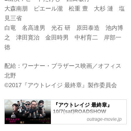
大森南朋 ピエール瀧 松重 豊 大杉 漣 塩
見三省
白竜 名高達男 光石 研 原田泰造 池内博
之 津田寛治 金田時男 中村育二 岸部一
徳
配給：ワーナー・ブラザース映画／オフィス
北野
©2017『アウトレイジ 最終章』製作委員会
『アウトレイジ 最終章』
10/7(sat)ROADSHOW
outrage-movie.jp
全員暴走！遂に全面戦争勃発！先
の読めない《裏切り》《駆け引