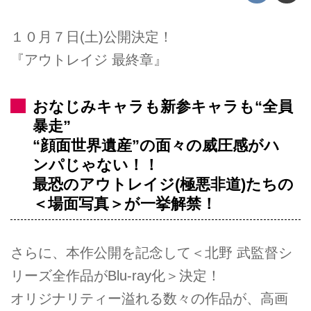
１０月７日(土)公開決定！
『アウトレイジ 最終章』
おなじみキャラも新参キャラも“全員
暴走”
“顔面世界遺産”の面々の威圧感がハ
ンパじゃない！！
最恐のアウトレイジ(極悪非道)たちの
＜場面写真＞が一挙解禁！
さらに、本作公開を記念して＜北野 武監督シ
リーズ全作品がBlu-ray化＞決定！
オリジナリティー溢れる数々の作品が、高画