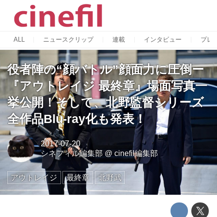
ALL
ニュースクリップ
連載
インタビュー
プレ
役者陣の“顔バトル”顔面力に圧倒ー
『アウトレイジ 最終章』場面写真一
挙公開！そして、北野監督シリーズ
全作品Blu-ray化も発表！
2017-07-20
シネフィル編集部
@
cinefil編集部
アウトレイジ
最終章
北野武