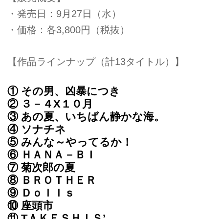
・発売日：9月27日（水）
・価格：各3,800円（税抜）
【作品ラインナップ（計13タイトル）】
① その男、凶暴につき
② ３－４X１０月
③ あの夏、いちばん静かな海。
④ ソナチネ
⑤ みんな～やってるか！
⑥ ＨＡＮＡ－ＢＩ
⑦ 菊次郎の夏
⑧ ＢＲＯＴＨＥＲ
⑨ Ｄｏｌｌｓ
⑩ 座頭市
⑪ TＡＫＥＳＨＩＳ’