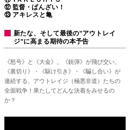
⑫ 監督・ばんざい！
⑬ アキレスと亀
新たな、そして最後の”アウトレイ
ジ”に高まる期待の本予告
《怒号》と《大金》、《銃弾》が飛び交い、
《裏切り》・《駆け引き》・《騙し合い》が
連続する、アウトレイジ（極悪非道）たちの
全面戦争！果たしてどんな決着をみせるの
か？