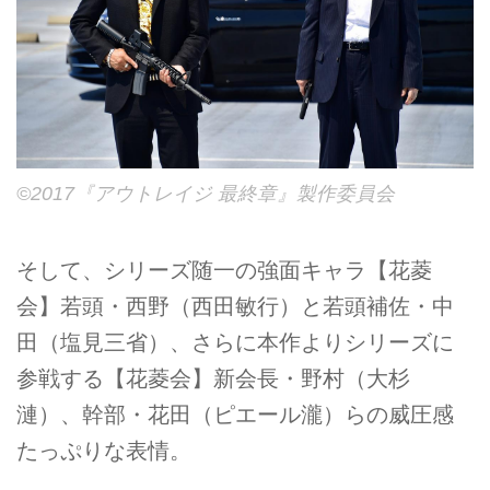
©2017『アウトレイジ 最終章』製作委員会
そして、シリーズ随一の強面キャラ【花菱
会】若頭・西野（西田敏行）と若頭補佐・中
田（塩見三省）、さらに本作よりシリーズに
参戦する【花菱会】新会長・野村（大杉
漣）、幹部・花田（ピエール瀧）らの威圧感
たっぷりな表情。