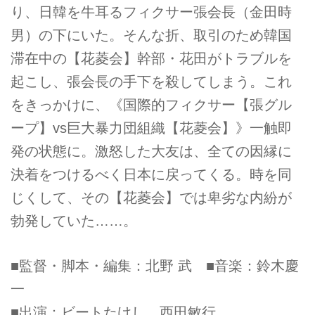
り、日韓を牛耳るフィクサー張会長（金田時
男）の下にいた。そんな折、取引のため韓国
滞在中の【花菱会】幹部・花田がトラブルを
起こし、張会長の手下を殺してしまう。これ
をきっかけに、《国際的フィクサー【張グル
ープ】vs巨大暴力団組織【花菱会】》一触即
発の状態に。激怒した大友は、全ての因縁に
決着をつけるべく日本に戻ってくる。時を同
じくして、その【花菱会】では卑劣な内紛が
勃発していた……。
■監督・脚本・編集：北野 武 ■音楽：鈴木慶
一
■出演：ビートたけし 西田敏行