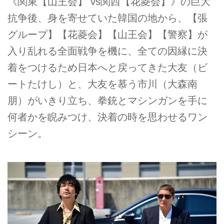
《関東【山王会】 vs関西【花菱会】》の巨大
抗争後、身を寄せていた韓国の地から、【張
グループ】【花菱会】【山王会】【警察】が
入り乱れる全面戦争を機に、全ての因縁に決
着をつけるため日本へと戻ってきた大友（ビ
ートたけし）と、大友を慕う市川（大森南
朋）がいきり立ち、拳銃とマシンガンを手に
何者かを睨みつけ、決着の時を思わせるワン
シーン。