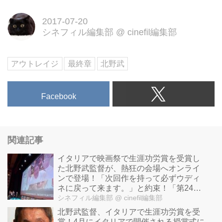
き》《騙し合い》の末、どんな決
2017-07-20
着をみせるのか？大ヒットシリー
シネフィル編集部
@
cinefil編集部
ズ見納めの最終章！
アウトレイジ
最終章
北野武
Facebook
関連記事
イタリアで映画祭で生涯功労賞を受賞し
た北野武監督が、熱狂の会場へオンライ
ンで登場！「次回作を持って必ずウディ
ネに戻って来ます。」と約束！「第24回
ウディネ・ファーイースト映画祭」映像
シネフィル編集部
@ cinefil編集部
到着！
北野武監督、イタリアで生涯功労賞を受
賞！4月にイタリアで開催される授賞式に