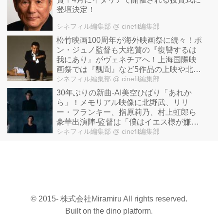
登壇決定！
シネフィル編集部
@ cinefil編集部
松竹映画100周年が海外映画祭に続々！ポ
ン・ジュノ監督も大絶賛の『復讐するは
我にあり』がヴェネチアへ！上海国際映
画祭では『醜聞』など5作品の上映や北野
武特集も--
シネフィル編集部
@ cinefil編集部
30年ぶりの新曲-AI美空ひばり「あれか
ら」！メモリアル映像に北野武、リリ
ー・フランキー、指原莉乃、村上虹郎ら
豪華出演陣-監督は「僕はイエス様が嫌
い」の奥山大史！
シネフィル編集部
@ cinefil編集部
© 2015- 株式会社Miramiru All rights reserved.
Built on
the dino platform
.