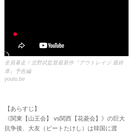
全員暴走！北野武監督最新作『アウトレイジ 最終
章』予告編
youtu.be
【あらすじ】
《関東【山王会】 vs関西【花菱会】》の巨大
抗争後、大友（ビートたけし）は韓国に渡