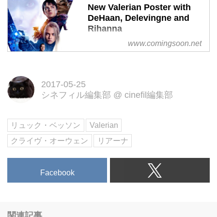
New Valerian Poster with
DeHaan, Delevingne and
Rihanna
www.comingsoon.net
STX Entertainment has debuted
the new Valerian poster. Valerian
and the City of a Thousand
Planets opens in theaters on July
2017-05-25
シネフィル編集部
@
cinefil編集部
21, 2017.
リュック・ベッソン
Valerian
クライヴ・オーウェン
リアーナ
Facebook
関連記事