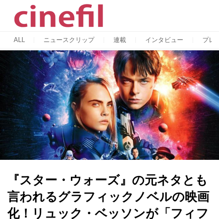
ALL
ニュースクリップ
連載
インタビュー
プレ
『スター・ウォーズ』の元ネタとも
言われるグラフィックノベルの映画
化！リュック・ベッソンが「フィフ