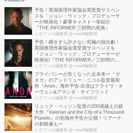
予告！英国推理作家協会賞受賞サスペン
スを「ジョン・ウィック」プロデューサ
ーが映画化！豪華キャスト一挙紹介
『THE INFORMER 三秒間の死角』
シネフィル編集部
@ cinefil編集部
予告！瞬きすら許さない究極の脱出劇！
英国推理作家協会賞受賞サスペンスを
「ジョン・ウィック」プロデューサーが
映画化!『THE INFORMER／三秒間の死
角』
シネフィル編集部
@ cinefil編集部
プライバシーが失くなった近未来ー『ガ
タカ』のアンドリュー・ニコル監督最新
作『Anon』海外予告-出演はクライヴ・オ
ーウェン&アマンダ・サイフリッド
シネフィル編集部
@ cinefil編集部
リュック・ベッソン監督の200億越えの超
大作『Valerian and the City of a Thousand
Planets』の初海外予告が公開！リアーナ
の初映像もー
シネフィル編集部
@ cinefil編集部