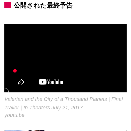
公開された最終予告
Valerian and the City of a Thousand Planets | Final
Trailer | In Theaters July 21, 2017
youtu.be