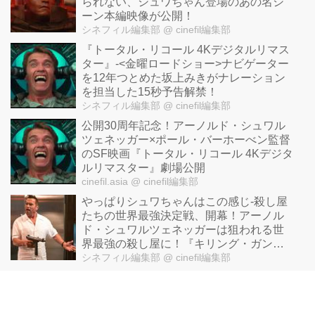
られない、シュワちゃん登場のあの名シ
ーン本編映像が公開！
シネフィル編集部
@ cinefil編集部
『トータル・リコール 4Kデジタルリマス
ター』-<金曜ロードショー>ナビゲーター
を12年つとめた坂上みきがナレーション
を担当した15秒予告解禁！
シネフィル編集部
@ cinefil編集部
公開30周年記念！アーノルド・シュワル
ツェネッガー×ポール・バーホーべン監督
のSF映画『トータル・リコール 4Kデジタ
ルリマスター』劇場公開
cinefil.asia
@ cinefil編集部
やっぱりシュワちゃんはこの感じ-殺し屋
たちの世界最強決定戦、開幕！アーノル
ド・シュワルツェネッガーは狙われる世
界最強の殺し屋に！『キリング・ガンサ
ー』
シネフィル編集部
@ cinefil編集部