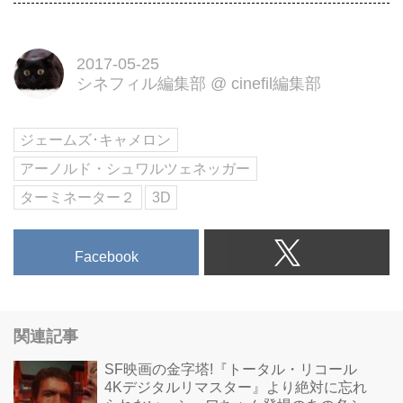
2017-05-25
シネフィル編集部
@
cinefil編集部
ジェームズ･キャメロン
アーノルド・シュワルツェネッガー
ターミネーター２
3D
Facebook
関連記事
SF映画の金字塔!『トータル・リコール
4Kデジタルリマスター』より絶対に忘れ