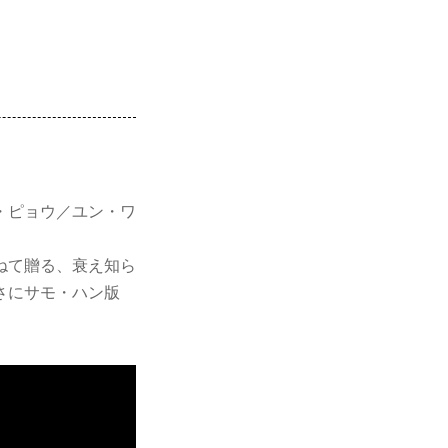
・ピョウ／ユン・ワ
ねて贈る、衰え知ら
さにサモ・ハン版