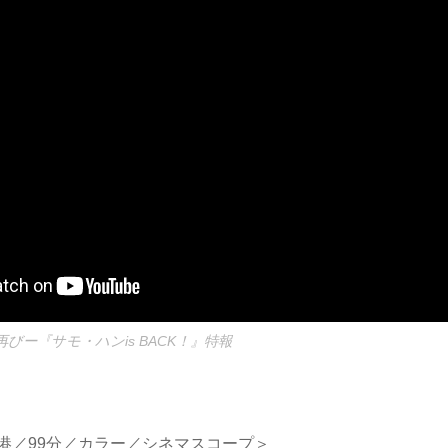
びー『サモ・ハンis BACK！』特報
香港／99分／カラー／シネマスコープ＞