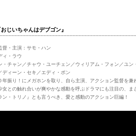
『おじいちゃんはデブゴン』
監督・主演：サモ・ハン
ディ・ラウ
ン・チャン／チャウ・ユーチェン／ウィリアム・フォン／ユン
／ディーン・セキ／エディ・ポン
０年振り！にメガホンを取り、自ら主演、アクション監督を兼
少女との触れ合いが爽やかな感動を呼ぶドラマにも注目の、ま
ラン・トリノ』とも言うべき、愛と感動のアクション巨編！