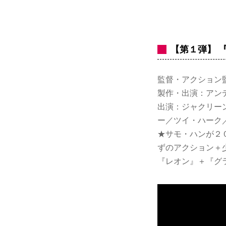
【第１弾】 
監督・アクション
製作・出演：アン
出演：ジャクリー
ー／ツイ・ハーク
★サモ・ハンが２
ずのアクション＋
『レオン』＋『グ