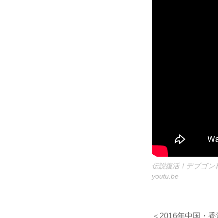
伝説復活！デブゴン再
youtu.be
＜2016年中国・