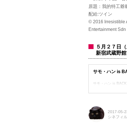
原題：我的特工爺爺
配給:ツイン
© 2016 Irresistibl
Entertainment Sdn 
５月２７日（
新宿武蔵野館
サモ・ハン is
サモ・ハン is B
2017-05-2
シネフィ