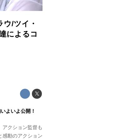
ウ/ツイ・
マ達によるコ
編いよいよ公開！
、アクション監督も
と感動のアクション