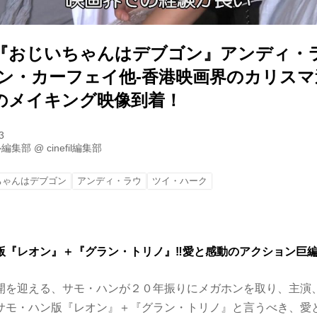
『おじいちゃんはデブゴン』アンディ・ラ
オン・カーフェイ他-香港映画界のカリス
のメイキング映像到着！
3
ル編集部
@
cinefil編集部
ちゃんはデブゴン
アンディ・ラウ
ツイ・ハーク
版『レオン』＋『グラン・トリノ』‼愛と感動のアクション巨
開を迎える、サモ・ハンが２０年振りにメガホンを取り、主演
サモ・ハン版『レオン』＋『グラン・トリノ』と言うべき、愛