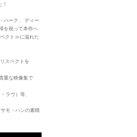
た！
・ハーク、 ディー
帰を祝って本作へ
スペクト≫に溢れた
のリスペクトを
貴重な映像集で
ィ・ラウ）等、
るサモ・ハンの素晴