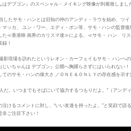
んはデブゴン』のスペシャル・メイキング映像が到着致しまし
担当したサモ・ハンとは旧知の仲のアンディ・ラウを始め、ツイ
・マッカ、 ユン・ワー、エディ・ポン等、サモ・ハンの監督復
した≪香港映 画界のカリスマ達≫による、≪サモ・ ハン リ
収録！
 撮影現場を訪れたというレオン・カーフェイもサモ・ ハンへ
おじいちゃんは デブゴン』公開へ胸躍らさずにはいられない！
してのサモ・ハンの偉大さ ／ＯＮＥ＆ＯＮＬＹの存在感を示す
人だ。いつまでもそばにいて協力するつもりだよ。”（アンデ
の泣けるコメントに対し、“いい友達を持ったよ。”と笑顔で語
是非ご注目下さい！