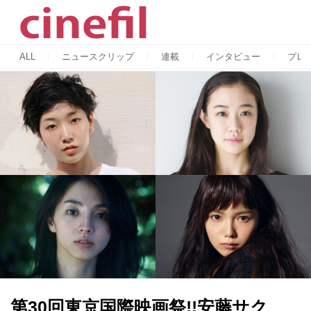
ALL
ニュースクリップ
連載
インタビュー
プレ
第30回東京国際映画祭!!安藤サク