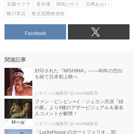
安藤サクラ
蒼井優
満島ひかり
宮﨑あおい
蜷川実花
東京国際映画祭
Facebook
関連記事
封印された『MISHIMA』――40年の空白
を経て日本初上映へ
シネフィル編集部
@ cinefil編集部
ファン・ビンビン×イ・ジュヨン共演『緑
の夜』より4種のアザービジュアル＆著名
人コメントが解禁！
シネフィル編集部
@ cinefil編集部
「LuckyHouse のポートフォリオ」30