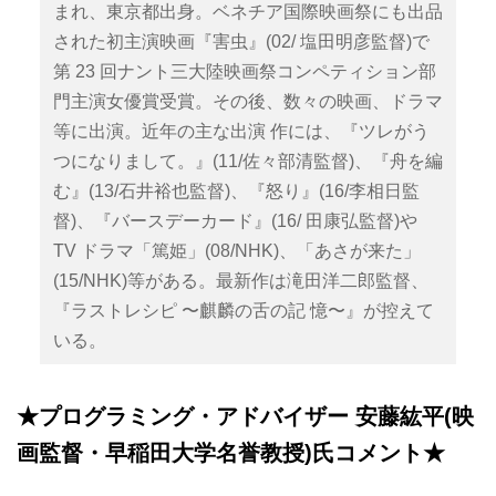
まれ、東京都出身。ベネチア国際映画祭にも出品
された初主演映画『害虫』(02/ 塩田明彦監督)で
第 23 回ナント三大陸映画祭コンペティション部
門主演女優賞受賞。その後、数々の映画、ドラマ
等に出演。近年の主な出演 作には、『ツレがう
つになりまして。』(11/佐々部清監督)、『舟を編
む』(13/石井裕也監督)、『怒り』(16/李相日監
督)、『バースデーカード』(16/ 田康弘監督)や
TV ドラマ「篤姫」(08/NHK)、「あさが来た」
(15/NHK)等がある。最新作は滝田洋二郎監督、
『ラストレシピ 〜麒麟の舌の記 憶〜』が控えて
いる。
★プログラミング・アドバイザー 安藤紘平(映
画監督・早稲田大学名誉教授)氏コメント★