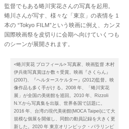
監督でもある蜷川実花さんの写真を起用。
蜷川さんが写す、様々な「東京」の表情を 1
本の “Tokyo FILM”という映画に例え、カンヌ
国際映画祭を皮切りに会期へ向けていくつも
のシーンが展開されます。
<蜷川実花 プロフィール> 写真家、映画監督 木村
伊兵衛写真賞ほか数々受賞。映画『さくらん』
(2007)、『ヘルタースケルター』(2012)監督。映
像作品も多く手がけ る。2008 年、「蜷川実花
展」が全国の美術館を巡回。2010 年、Rizzoli
N.Y.から写真集を出版、世界各国で話題に。
2016 年、台湾の現代美術館(MOCA Taipei)にて大
規模な個展を開催し、同館の動員記録を大きく更
新した。2020 年 東京オリンピック・パラリンピ