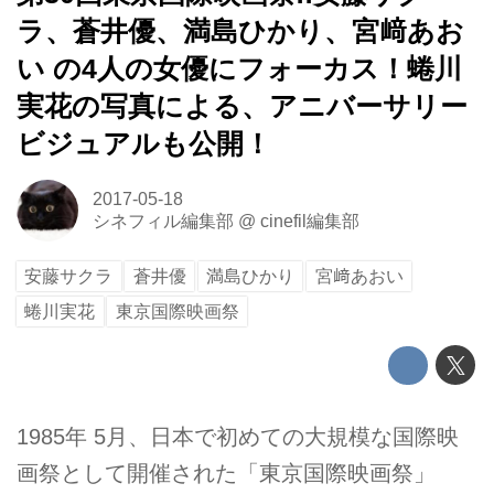
ラ、蒼井優、満島ひかり、宮﨑あお
い の4人の女優にフォーカス！蜷川
実花の写真による、アニバーサリー
ビジュアルも公開！
2017-05-18
シネフィル編集部
@
cinefil編集部
安藤サクラ
蒼井優
満島ひかり
宮﨑あおい
蜷川実花
東京国際映画祭
1985年 5月、日本で初めての大規模な国際映
画祭として開催された「東京国際映画祭」