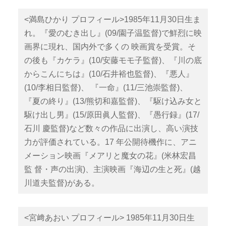
<満島ひかり プロフィール>1985年11月30日生ま
れ。『愛のむき出し』(09/園子温監督)で鮮烈に映
画界に現れ、国内外で多くの 映画賞を受賞。そ
の後も『カケラ』(10/安藤モモ子監督)、『川の底
からこんにちは』(10/石井裕也監督)、『悪人』
(10/李相日監督)、 『一命』(11/三池崇監督)、
『夏の終り』(13/熊切和嘉監督)、『駆け込み女と
駆け出し男』(15/原田眞人監督)、『愚行録』(17/
石川 慶監督)など数々の作品に出演し、高い演技
力が評価されている。17 年公開待機作に、アニ
メーション映画『メアリと魔女の花』(米林宏昌
監 督・声の出演)、主演映画『海辺の生と死』(越
川道夫監督)がある。
<宮﨑あおい プロフィール> 1985年11月30日生