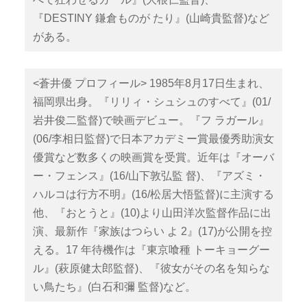
『DESTINY 鎌倉ものが たり』(山崎貴監督)など
がある。
<蒼井優 プロフィール> 1985年8月17日生まれ、
福岡県出身。『リリィ・シュシュのすべて』(01/
岩井俊二監督)で映画デビュー。『フ ラガール』
(06/李相日監督)で日本アカデミー賞最優秀助演女
優賞など数多くの映画賞を受賞。近年は『オーバ
ー・フェンス』(16/山下敦弘監 督)、『アズミ・
ハルコは行方不明』(16/松居大悟監督)に主演する
他、『おとうと』(10)より山田洋次監督作品に出
演、最新作『家族はつらい よ 2』(17)が公開を控
える。17 年待機作は『東京喰種 トーキョーグー
ル』(萩原健太郎監督)、『彼女がその名を知らな
い鳥たち』(白石和彌 監督)など。