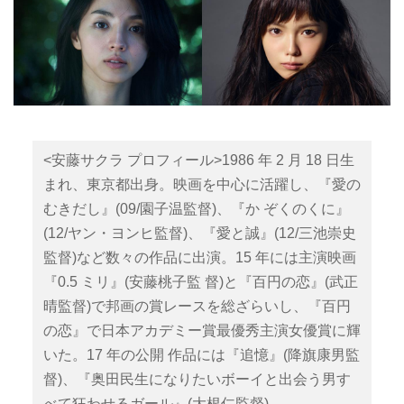
<安藤サクラ プロフィール>1986 年 2 月 18 日生
まれ、東京都出身。映画を中心に活躍し、『愛の
むきだし』(09/園子温監督)、『か ぞくのくに』
(12/ヤン・ヨンヒ監督)、『愛と誠』(12/三池崇史
監督)など数々の作品に出演。15 年には主演映画
『0.5 ミリ』(安藤桃子監 督)と『百円の恋』(武正
晴監督)で邦画の賞レースを総ざらいし、『百円
の恋』で日本アカデミー賞最優秀主演女優賞に輝
いた。17 年の公開 作品には『追憶』(降旗康男監
督)、『奥田⺠生になりたいボーイと出会う男す
べて狂わせるガール』(大根仁監督)、