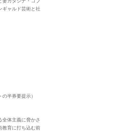
と妻カタジナ・コブ
ンギャルド芸術と社
トの半券要提示）
る全体主義に脅かさ
術教育に打ち込む前