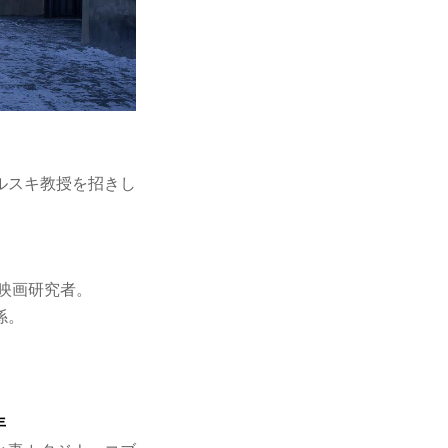
ルスキ教授を招きし
映画研究者。
係。
年