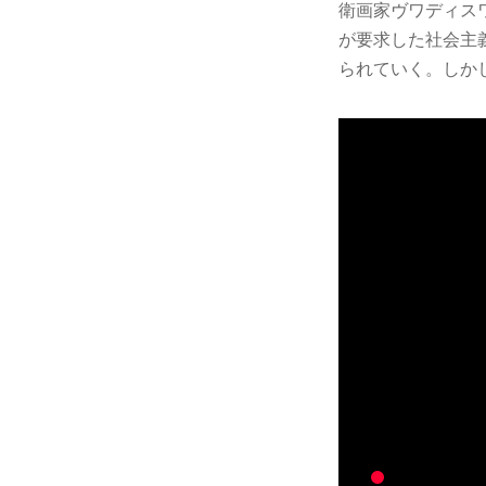
衛画家ヴワディス
が要求した社会主
られていく。しか