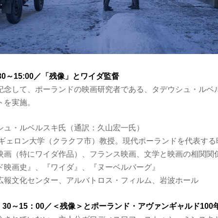
:30～15:00／「残像」とワイダ監督
記念して、ポーランドの映画研究者である、タデウシュ・ルベ
トを実施。
シュ・ルベルスキ氏（通訳：久山宏一氏）
。ヤギェロン大学（クラクフ市）教授。現代ポーランドを代表する
映画（特にワイダ作品）、フランス映画、文学と映画の相関関
ド映画史』、『ワイダ』、『ヌーベルバーグ』
広報文化センター、アルバトロス・フィルム、岩波ホール
3：30～15：00／＜残像＞とポーランド・アヴァンギャルド100