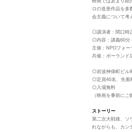
映画ではあまり紹
ロの造形作品を多
会主義について考
◎講演者：関口時
◎内容：講義60分
主催：NPOフォ
共催：ポーランド
◎岩波神保町ビル
◎定員40名、先着
◎入場無料
（映画を事前にご
ストーリー
第二次大戦後、ソ
れながらも、カン