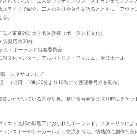
介されていない、主人公ヴワディスワフ・ストゥシェミンスキ
数スライドで紹介。二人の生涯や著作を語るとともに、アヴァ
える。
正氏／東京外語大学名誉教授（ポーランド文化）
＋質疑応答30分
ーラム・ポーランド組織委員会
広報文化センター、アルバトロス・フィルム、岩波ホール
9階 シネサロンにて
順 （当日、10時30分より10階にて整理番号券を配布）
鑑賞いただいている方が対象。整理番号券受け取り時にチケッ
ヴィエト連邦の影響下におかれたポーランド。スターリンによ
ディンスキーやシャガールとも交流を持ち、情熱的に創作と美