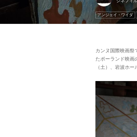
シネフィ
アンジェイ・ワイダ
カンヌ国際映画祭で
たポーランド映画
（土）、岩波ホー