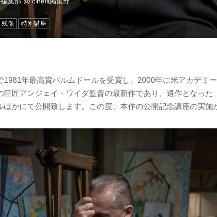
ル編集部
@
cinefil編集部
残像
特別講座
1981年最高賞パルムドールを受賞し、2000年に米アカデミ
の巨匠アンジェイ・ワイダ監督の最新作であり、遺作となった『
ルほかにて公開致します。この度、本作の公開記念講座の実施