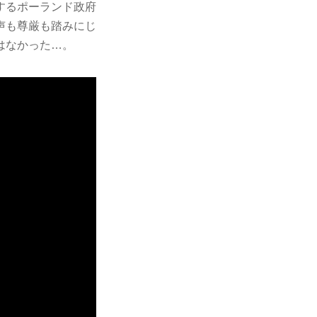
するポーランド政府
声も尊厳も踏みにじ
はなかった…。