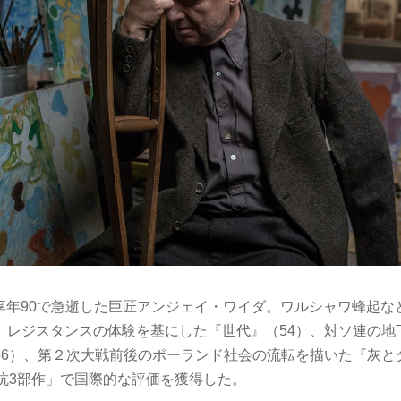
日に享年90で急逝した巨匠アンジェイ・ワイダ。ワルシャワ蜂起
、レジスタンスの体験を基にした『世代』（54）、対ソ連の地
56）、第２次大戦前後のポーランド社会の流転を描いた『灰と
抵抗3部作」で国際的な評価を獲得した。