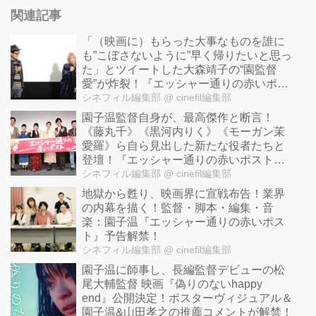
関連記事
「（映画に）もらった大事なものを誰に
も”こぼさないように”早く帰りたいと思っ
た」とツイートした大森靖子の“園監督
愛”が炸裂！『エッシャー通りの赤いポス
ト』トークイベントを開催！
シネフィル編集部
@ cinefil編集部
園子温監督自身が、最高傑作と断言！
《藤丸千》《黒河内りく》《モーガン茉
愛羅》ら自ら見出した新たな役者たちと
登壇！『エッシャー通りの赤いポスト』
ジャパンプレミア！
シネフィル編集部
@ cinefil編集部
地獄から甦り、映画界に宣戦布告！業界
の内幕を描く！監督・脚本・編集・音
楽：園子温『エッシャー通りの赤いポス
ト』予告解禁！
シネフィル編集部
@ cinefil編集部
園子温に師事し、長編監督デビューの松
尾大輔監督 映画『偽りのないhappy
end』公開決定！ポスターヴィジュアル＆
園子温&山田孝之の推薦コメントが解禁！