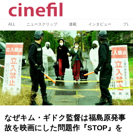
ALL
ニュースクリップ
連載
インタビュー
プレ
なぜキム・ギドク監督は福島原発事
故を映画にした問題作『STOP』を