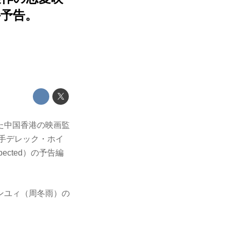
予告。
た中国香港の映画監
手デレック・ホイ
pected）の予告編
ンユィ（周冬雨）の