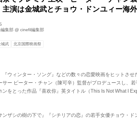
』主演は金城武とチョウ・ドンユィー海外
5
ル編集部
@
cinefil編集部
金城武
北京国際映画祭
』『ウィンター・ソング』などの数々の恋愛映画をヒットさせ
ーサー ピーター・チャン（陳可辛）監督がプロデュースし、若
とった作品『喜欢你』英タイトル（This Is Not What I Ex
サンザシの樹の下で』『シチリアの恋』の若手女優チョウ・ド