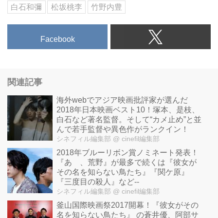
白石和彌
松坂桃李
竹野内豊
Facebook
関連記事
海外webでアジア映画批評家が選んだ
2018年日本映画ベスト10！塚本、是枝、
白石など著名監督。そして“カメ止め”と並
んで若手監督や異色作がランクイン！
シネフィル編集部
@ cinefil編集部
2018年ブルーリボン賞ノミネート発表！
『あゝ、荒野』が最多で続くは『彼女が
その名を知らない鳥たち』『関ケ原』
『三度目の殺人』など--
シネフィル編集部
@ cinefil編集部
釜山国際映画祭2017開幕！『彼女がその
名を知らない鳥たち』 の蒼井優、阿部サ