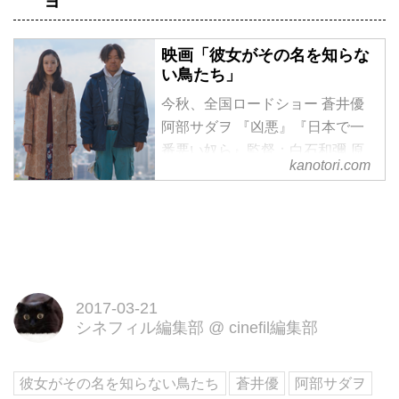
映画「彼女がその名を知らな
い鳥たち」
今秋、全国ロードショー 蒼井優
阿部サダヲ 『凶悪』『日本で一
番悪い奴ら』監督：白石和彌 原
kanotori.com
作:沼田まほかる『彼女がその名
を知らない鳥たち』(幻冬社文
庫）
2017-03-21
シネフィル編集部
@
cinefil編集部
彼女がその名を知らない鳥たち
蒼井優
阿部サダヲ