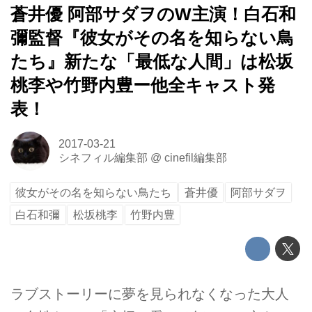
蒼井優 阿部サダヲのW主演！白石和
彌監督『彼女がその名を知らない鳥
たち』新たな「最低な人間」は松坂
桃李や竹野内豊ー他全キャスト発
表！
2017-03-21
シネフィル編集部
@
cinefil編集部
彼女がその名を知らない鳥たち
蒼井優
阿部サダヲ
白石和彌
松坂桃李
竹野内豊
ラブストーリーに夢を見られなくなった大人