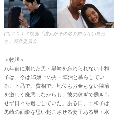
(C)２０１７映画「彼女がその名を知らない鳥た
ち」製作委員会
＜物語＞
八年前に別れた男・黒崎を忘れられない十和
子は、今は15歳上の男・陣治と暮らしてい
る。下品で、貧相で、地位もお金もない陣治
を激しく嫌悪しながらも、彼の稼ぎで働きも
せず日々を過ごしていた。ある日、十和子は
黒崎の面影を思い起こさせる妻子ある男・水