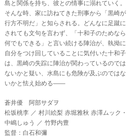
島と関係を持ち、彼との情事に溺れていく。
そんな時、家に訪ねてきた刑事から「黒崎が
行方不明だ」と知らされる。どんなに足蹴に
されても文句を言わず、「十和子のためなら
何でもできる」と言い続ける陣治が、執拗に
自分をつけ回していることに気付いた十和子
は、黒崎の失踪に陣治が関わっているのでは
ないかと疑い、水島にも危険が及ぶのではな
いかと怯え始める――
蒼井優 阿部サダヲ
松坂桃李 ／ 村川絵梨 赤堀雅秋 赤澤ムック・
中嶋しゅう ／ 竹野内豊
監督：白石和彌