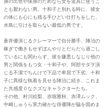
身の出世や保身のためなら女を道具に使うこ
とも厭わない男。十和子と別れる時に、彼女
の体にも心にも残る手ひどい仕打ちをした、
水島に引けを取らない最低の男です。
蒼井優演じるクレーマーで自分勝手、陣冶の
稼ぎで働きもせずぼんやりとだらだら過ごし
ているにも関わらず、彼を嫌悪しなじり他の
男と関係をもつ女・十和子や、阿部サダヲ演
じる不潔でちんけで下品で卑屈で下劣、十和
子に異様な執着を見せる陣治に続き、これま
た共感度０なクズなキャラクターたち。
その他、村川絵梨、赤堀雅秋、赤澤ムック、
中嶋しゅうら実力確かな俳優陣が脇を固めま