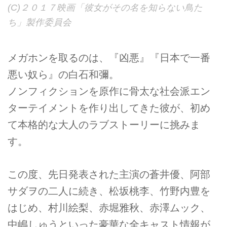
(C)２０１７映画「彼女がその名を知らない鳥た
ち」製作委員会
メガホンを取るのは、『凶悪』『日本で一番
悪い奴ら』の白石和彌。
ノンフィクションを原作に骨太な社会派エン
ターテイメントを作り出してきた彼が、初め
て本格的な大人のラブストーリーに挑みま
す。
この度、先日発表された主演の蒼井優、阿部
サダヲの二人に続き、松坂桃李、竹野内豊を
はじめ、村川絵梨、赤堀雅秋、赤澤ムック、
中嶋しゅうといった豪華な全キャスト情報が