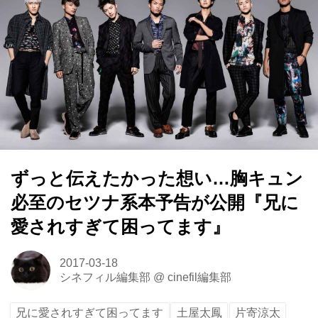
ずっと伝えたかった想い…胸キュン
必至のセツナ系本予告が公開『兄に
愛されすぎて困ってます』
2017-03-18
シネフィル編集部
@
cinefil編集部
兄に愛されすぎて困ってます
土屋太鳳
片寄涼太