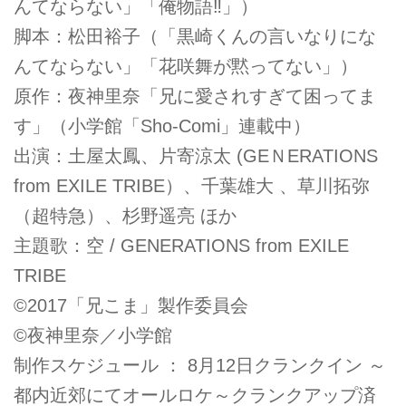
んてならない」「俺物語‼」）
脚本：松田裕子（「黒崎くんの言いなりにな
んてならない」「花咲舞が黙ってない」）
原作：夜神里奈「兄に愛されすぎて困ってま
す」（小学館「Sho-Comi」連載中）
出演：土屋太鳳、片寄涼太 (GEＮERATIONS
from EXILE TRIBE）、千葉雄大 、草川拓弥
（超特急）、杉野遥亮 ほか
主題歌：空 / GENERATIONS from EXILE
TRIBE
©2017「兄こま」製作委員会
©夜神里奈／小学館
制作スケジュール ： 8月12日クランクイン ～
都内近郊にてオールロケ～クランクアップ済