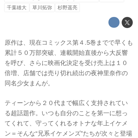
千葉雄大
草川拓弥
杉野遥亮
原作は、現在コミックス第４.5巻までで早くも
累計５０万部突破、連載開始直後から大反響
を呼び、さらに映画化決定を受け売上は１０
倍増、店舗では売り切れ続出の夜神里奈作の
同名少女まんが。
ティーンから２０代まで幅広く支持されてい
る超話題作。いつも自分のことを第一に想っ
てくれて、守ってくれるオトナな年上イケメ
ン＝そんな“兄系イケメンズ”たちが次々と登場