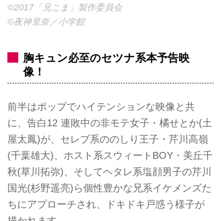
©2017「兄こま」製作委員会
©夜神里奈／小学館
胸キュン必至のセツナ系本予告映
像！
前半はポップでハイテンションな映像と共
に、告白12 連敗中の非モテ女子・橘せとか(土
屋太鳳)が、セレブ系ののしり王子・芹川高嶺
(千葉雄大)、ホスト系スウィートBOY・美丘千
秋(草川拓弥)、そしてヘタレ系塩顔男子の芹川
国光(杉野遥亮)ら個性豊かな兄系イケメンズた
ちにアプローチされ、ドキドキ戸惑う様子が
描かれます。