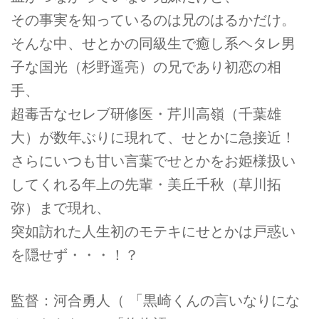
その事実を知っているのは兄のはるかだけ。
そんな中、せとかの同級生で癒し系ヘタレ男
子な国光（杉野遥亮）の兄であり初恋の相
手、
超毒舌なセレブ研修医・芹川高嶺（千葉雄
大）が数年ぶりに現れて、せとかに急接近！
さらにいつも甘い言葉でせとかをお姫様扱い
してくれる年上の先輩・美丘千秋（草川拓
弥）まで現れ、
突如訪れた人生初のモテキにせとかは戸惑い
を隠せず・・・！？
監督：河合勇人（ 「黒崎くんの言いなりにな