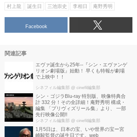
村上龍
誕生日
三池崇史
李相日
庵野秀明
Facebook
関連記事
エヴァ誕生から25年--『シン・エヴァンゲ
リオン劇場版』始動！ 早くも特報が劇場
で上映中！！
シネフィル編集部
@ cinefil編集部
シン・ゴジラBlu-ray 特別版、映像特典合
計 332 分！その全詳細！庵野秀明 構成・
編集 「プリヴィズリール集」より、 一部
先行映像公開!!
シネフィル編集部
@ cinefil編集部
1月5日は、日本の宝、いや世界の宝ー宮
崎駿監督の誕生日です。web