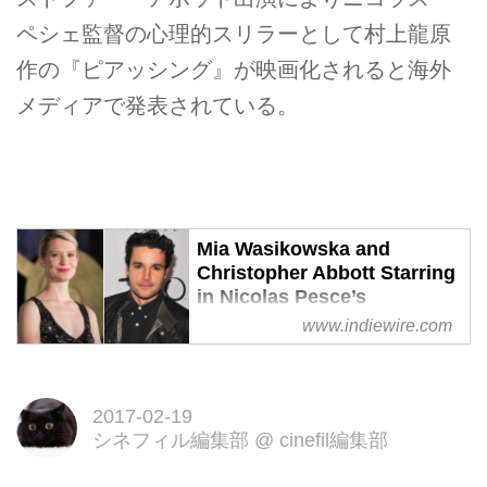
ペシェ監督の心理的スリラーとして村上龍原
作の『ピアッシング』が映画化されると海外
メディアで発表されている。
Mia Wasikowska and
Christopher Abbott Starring
in Nicolas Pesce’s
Upcoming Thriller ‘Piercing’
www.indiewire.com
The film is based on Ryu
Murakami's 1994 novel of the
same name.
2017-02-19
シネフィル編集部
@
cinefil編集部