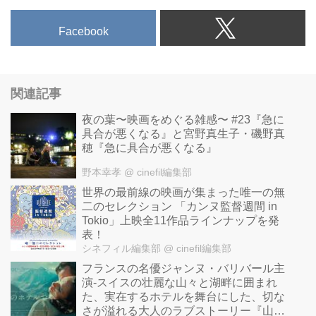
Facebook
関連記事
夜の葉〜映画をめぐる雑感〜 #23『急に
具合が悪くなる』と宮野真生子・磯野真
穂『急に具合が悪くなる』
野本幸孝
@ cinefil編集部
世界の最前線の映画が集まった唯一の無
二のセレクション 「カンヌ監督週間 in
Tokio」上映全11作品ラインナップを発
表！
シネフィル編集部
@ cinefil編集部
フランスの名優ジャンヌ・バリバール主
演-スイスの壮麗な山々と湖畔に囲まれ
た、実在するホテルを舞台にした、切な
さが溢れる大人のラブストーリー『山逢