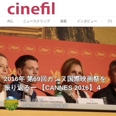
ALL
ニュースクリップ
連載
インタビュー
プレ
2016年 第69回カンヌ国際映画祭を
振り返るー 【CANNES 2016】４
2017-02-18
吉家容子
@
cinefil編集部