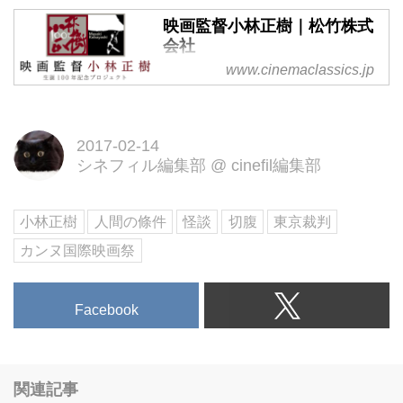
映画監督小林正樹｜松竹株式
会社
www.cinemaclassics.jp
小林正樹監督生誕100年プロジェ
クト
2017-02-14
シネフィル編集部
@
cinefil編集部
小林正樹
人間の條件
怪談
切腹
東京裁判
カンヌ国際映画祭
Facebook
関連記事