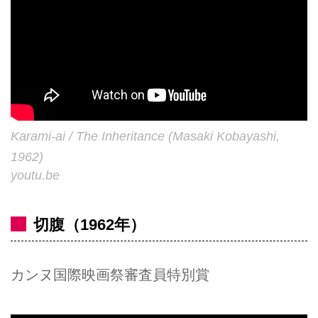
Karami-ai / The Inheritance (Masaki Kobayashi,
1962)
youtu.be
切腹（1962年）
カンヌ国際映画祭審査員特別賞