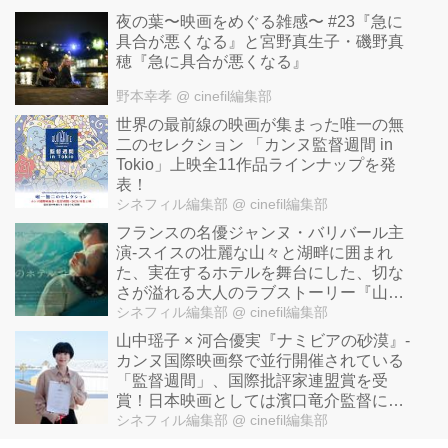
夜の葉〜映画をめぐる雑感〜 #23『急に
具合が悪くなる』と宮野真生子・磯野真
穂『急に具合が悪くなる』
野本幸孝
@ cinefil編集部
世界の最前線の映画が集まった唯一の無
二のセレクション 「カンヌ監督週間 in
Tokio」上映全11作品ラインナップを発
表！
シネフィル編集部
@ cinefil編集部
フランスの名優ジャンヌ・バリバール主
演-スイスの壮麗な山々と湖畔に囲まれ
た、実在するホテルを舞台にした、切な
さが溢れる大人のラブストーリー『山逢
いのホテルで』公開！
シネフィル編集部
@ cinefil編集部
山中瑶子 × 河合優実『ナミビアの砂漠』-
カンヌ国際映画祭で並行開催されている
「監督週間」、国際批評家連盟賞を受
賞！日本映画としては濱口竜介監督に続
き６人目の快挙！
シネフィル編集部
@ cinefil編集部