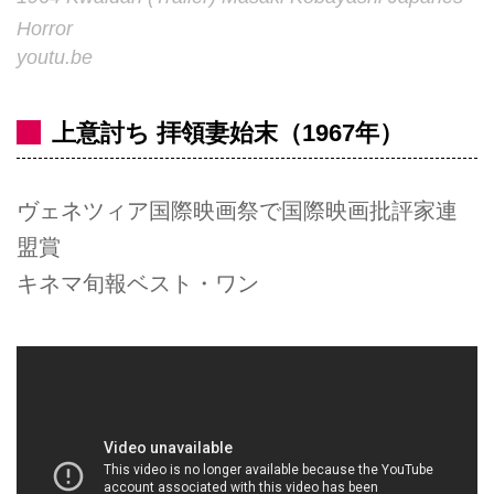
Horror
youtu.be
上意討ち 拝領妻始末（1967年）
ヴェネツィア国際映画祭で国際映画批評家連
盟賞
キネマ旬報ベスト・ワン