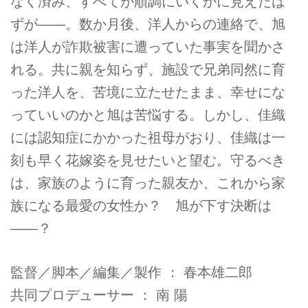
なく済み、すべてが順調にいくかに見えたは
ずが――。数か月後、洋人からの連絡で、旭
は洋人が詐欺被害に遭っていた事実を聞かさ
れる。共に親を知らず、施設で兄弟同然に育
った洋人を、苦境に立たせたまま、幸せにな
っていいのかと旭は苦悩する。しかし、佳織
には認知症にかかった祖母がおり、佳織は一
刻も早く花嫁姿を見せたいと望む。守るべき
は、家族のように育った親友か、これから家
族になる最愛の女性か？ 旭が下す決断は
――？
監督／脚本／編集／製作 ： 春本雄二郎
共同プロデューサー ： 南 陽