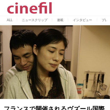
ALL
ニュースクリップ
連載
インタビュー
プレ
フランスで開催されるヴズール国際