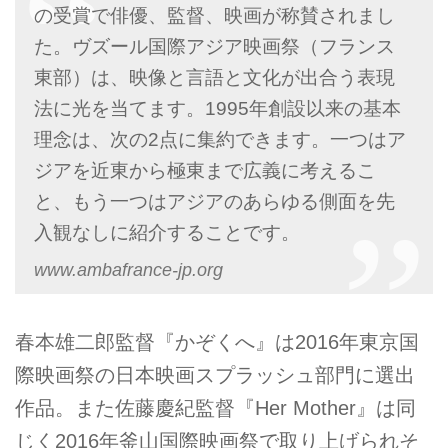
の受賞で俳優、監督、映画が称賛されまし
た。ヴズール国際アジア映画祭（フランス
東部）は、映像と言語と文化が出合う表現
法に光を当てます。1995年創設以来の基本
理念は、次の2点に集約できます。一つはア
ジアを近東から極東まで広義に考えるこ
と、もう一つはアジアのあらゆる側面を先
入観なしに紹介することです。
www.ambafrance-jp.org
春本雄二郎監督『かぞくへ』は2016年東京国
際映画祭の日本映画スプラッシュ部門に選出
作品。また佐藤慶紀監督『Her Mother』は同
じく2016年釜山国際映画祭で取り上げられそ