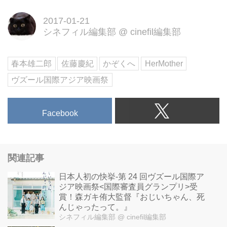
2017-01-21
シネフィル編集部
@
cinefil編集部
春本雄二郎
佐藤慶紀
かぞくへ
HerMother
ヴズール国際アジア映画祭
Facebook
関連記事
日本人初の快挙-第 24 回ヴズール国際ア
ジア映画祭<国際審査員グランプリ>受
賞！森ガキ侑大監督『おじいちゃん、死
んじゃったって。』
シネフィル編集部
@ cinefil編集部