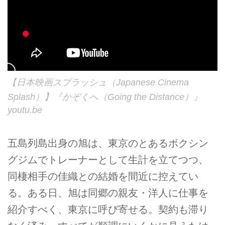
【日本映画スプラッシュ（Japanese Cinema
Splash）】『かぞくへ（Going the Distance）』
youtu.be
五島列島出身の旭は、東京のとあるボクシン
グジムでトレーナーとして生計を立てつつ、
同棲相手の佳織との結婚を間近に控えてい
る。ある日、旭は同郷の親友・洋人に仕事を
紹介すべく、東京に呼び寄せる。契約も滞り