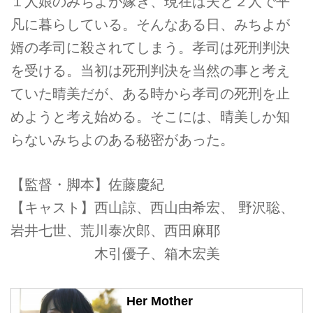
１人娘のみちよが嫁ぎ、現在は夫と２人で平
凡に暮らしている。そんなある日、みちよが
婿の孝司に殺されてしまう。孝司は死刑判決
を受ける。当初は死刑判決を当然の事と考え
ていた晴美だが、ある時から孝司の死刑を止
めようと考え始める。そこには、晴美しか知
らないみちよのある秘密があった。
【監督・脚本】佐藤慶紀
【キャスト】西山諒、西山由希宏、 野沢聡、
岩井七世、荒川泰次郎、西田麻耶
木引優子、箱木宏美
Her Mother