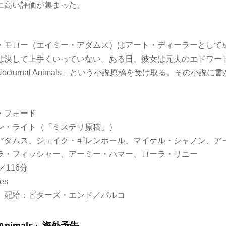
に高い評価が集まった。
・モロー（エイミー・アダムス）はアート・ディーラーとして
は決して上手くいっていない。ある日、彼女は元夫のエドワー
cturnal Animals」という小説原稿を受け取る。その小説
・フォード
ン・ライト（「ミステリ原稿」）
アダムス、ジェイク・ギレンホール、マイケル・シャノン、ア
ラ・フィッシャー、アーミー・ハマー、ローラ・リニー
カ／116分
res
 配給：ビターズ・エンド／パルコ
l Animals』海外予告