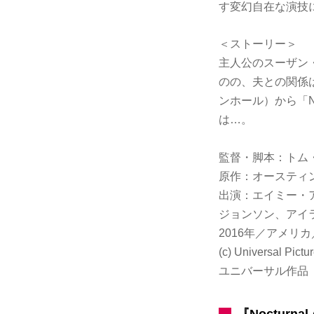
す変幻自在な演技
＜ストーリー＞
主人公のスーザン
のの、夫との関係
ンホール）から「No
は…。
監督・脚本：トム
原作：オースティ
出演：エイミー・
ジョンソン、アイ
2016年／アメリ
(c) Universal Pictu
ユニバーサル作品
『Nocturna