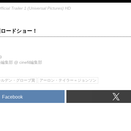
ficial Trailer 1 (Universal Pictures) HD
全国ロードショー！
9
ル編集部
@
cinefil編集部
ールデン・グローブ賞
アーロン・テイラー＝ジョンソン
Facebook