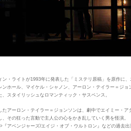
ィン・ライトが1993年に発表した「ミステリ原稿」を原作に
レンホール、マイケル・シャノン、アーロン・テイラー＝ジョ
た、スタイリッシュなロマンティック・サスペンス。
したアーロン・テイラー＝ジョンソンは、劇中でエイミー・ア
し、その狂った言動で主人公の心をかき乱していく男を怪演。
や『アベンジャーズ/エイジ・オブ・ウルトロン』などの過去出