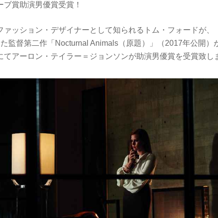
ーブ賞助演男優賞受賞！
ファッション・デザイナーとして知られるトム・フォードが、
監督第二作「Nocturnal Animals（原題）」（2017年公開
にてアーロン・テイラー＝ジョンソンが助演男優賞を受賞致し