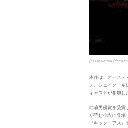
(c) Universal Pictures
本作は、オーステ
ス、ジェイク・ギ
キャストが参加し
助演男優賞を受賞
が読む小説に登場
『キック・アス』