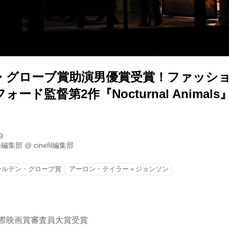
・グローブ賞助演男優賞受賞！ファッシ
ード監督第2作『Nocturnal Animal
9
ル編集部
@
cinefil編集部
ールデン・グローブ賞
アーロン・テイラー＝ジョンソン
国際映画賞審査員大賞受賞