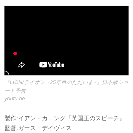
『LION/ライオン ~25年目のただいま~』日本版ショ
ート予告
youtu.be
製作:イアン・カニング『英国王のスピーチ』
監督:ガース・デイヴィス