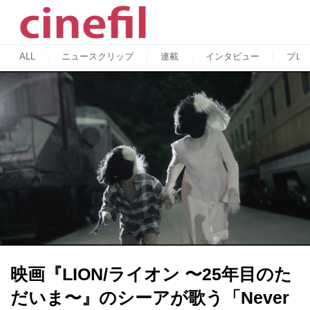
ALL
ニュースクリップ
連載
インタビュー
プレ
映画『LION/ライオン 〜25年目のた
だいま〜』のシーアが歌う「Never