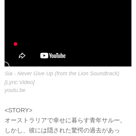
Sia - Never Give Up (from the Lion Soundtrack)
[Lyric Video]
youtu.be
<STORY>
オーストラリアで幸せに暮らす青年サルー。
しかし、彼には隠された驚愕の過去があっ