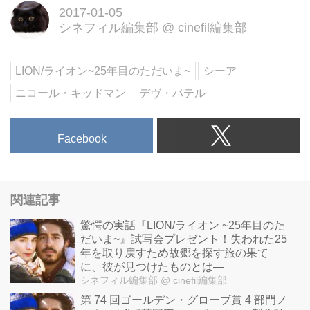
2017-01-05
シネフィル編集部
@
cinefil編集部
LION/ライオン~25年目のただいま~
シーア
ニコール・キッドマン
デヴ・パテル
Facebook
関連記事
驚愕の実話『LION/ライオン ~25年目のた
だいま~』試写会プレゼント！失われた25
年を取り戻すため故郷を探す旅の果て
に、彼が見つけたものとは―
シネフィル編集部
@ cinefil編集部
第 74 回ゴールデン・グローブ賞 4 部門ノ