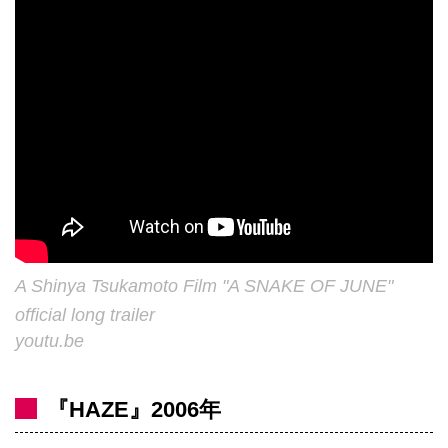
A Shinya Tsukamoto Film "A SNAKE OF JUNE"
official long trailer
youtu.be
『HAZE』2006年