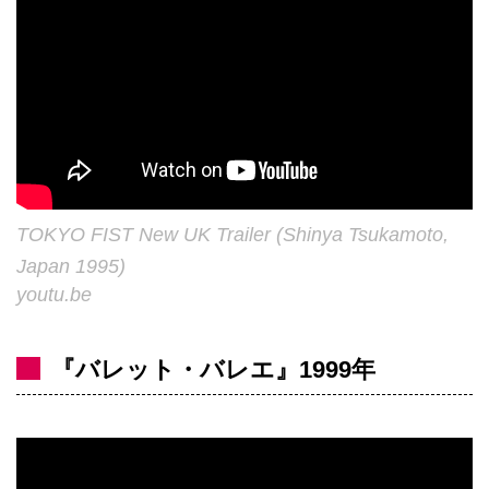
TOKYO FIST New UK Trailer (Shinya Tsukamoto,
Japan 1995)
youtu.be
『バレット・バレエ』1999年