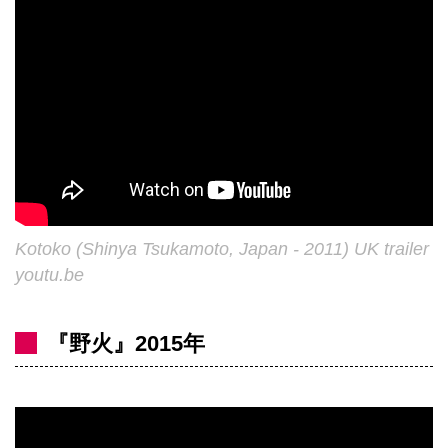
Kotoko (Shinya Tsukamoto, Japan - 2011) UK trailer
youtu.be
『野火』2015年