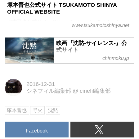
塚本晋也公式サイト TSUKAMOTO SHINYA
OFFICIAL WEBSITE
塚本晋也公式サイト Shinya Tsukamoto official website
www.tsukamotoshinya.net
映画『沈黙‐サイレンス‐』公
式サイト
chinmoku.jp
2017年公開！マーティン・スコ
セッシ監督作品『沈黙‐サイレン
ス‐』公式サイト
2016-12-31
シネフィル編集部
@
cinefil編集部
塚本晋也
野火
沈黙
Facebook