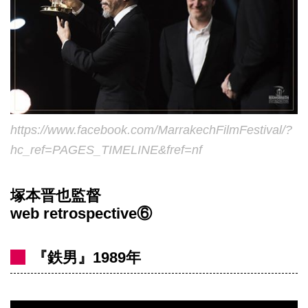
https://www.facebook.com/MarrakechFilmFestival/?
hc_ref=PAGES_TIMELINE&fref=nf
塚本晋也監督
web retrospective⑥
『鉄男』1989年