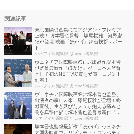
関連記事
東京国際映画祭にてアジアン・プレミア
上映！ 塚本晋也監督、塚尾桜雅、河野宏
紀が登壇-映画『ほかげ』舞台挨拶レポー
ト
シネフィル編集部
@ cinefil編集部
ヴェネチア国際映画祭正式出品作塚本晋
也監督最新作『ほかげ』が、日本人監督
として初のNETPAC賞を受賞！コメント
到着！
シネフィル編集部
@ cinefil編集部
ヴェネチア国際映画祭に塚本晋也監督、
出演者の森山未來、塚尾桜雅が登壇！終
戦直後、生き延びた人々が抱える痛みと
闇を真摯に描く塚本晋也監督最新作『ほ
かげ』
シネフィル編集部
@ cinefil編集部
塚本晋也監督最新作『ほかげ』ヴェネチ
ア国際映画祭オリゾンティ・コンペティ