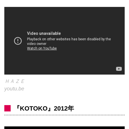
ＨＡＺＥ
youtu.be
『KOTOKO』2012年