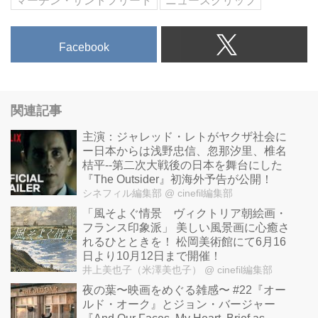
マーチン・サントフリート
ニュースクリップ
Facebook
関連記事
主演：ジャレッド・レトがヤクザ社会に
ー日本からは浅野忠信、忽那汐里、椎名
桔平--第二次大戦後の日本を舞台にした
『The Outsider』初海外予告が公開！
シネフィル編集部
@ cinefil編集部
「風そよぐ情景 ヴィクトリア朝絵画・
フランス印象派」 美しい風景画に心癒さ
れるひとときを！ 松岡美術館にて6月16
日より10月12日まで開催！
井上美也子（米澤美也子）
@ cinefil編集部
夜の葉〜映画をめぐる雑感〜 #22『オー
ルド・オーク』とジョン・バージャー