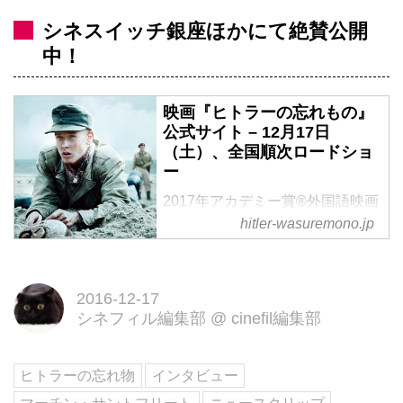
シネスイッチ銀座ほかにて絶賛公開
中！
映画『ヒトラーの忘れもの』
公式サイト – 12月17日
（土）、全国順次ロードショ
ー
2017年アカデミー賞®外国語映画
hitler-wasuremono.jp
賞デンマーク代表。第二次大戦直
後のデンマーク。ナチが埋めた
200万個の地雷を撤去したのは、
異国に置き去られたドイツの少年
2016-12-17
シネフィル編集部
@
cinefil編集部
兵たちだった―
ヒトラーの忘れ物
インタビュー