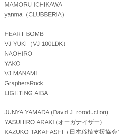
MAMORU ICHIKAWA
yanma（CLUBBERIA）
HEART BOMB
VJ YUKI（VJ 100LDK）
NAOHIRO
YAKO
VJ MANAMI
GraphersRock
LIGHTING AIBA
JUNYA YAMADA (David J. roroduction)
YASUHIRO ARAKI (オーガナイザー)
KAZUKO TAKAHASHI（日本移植支援協会）