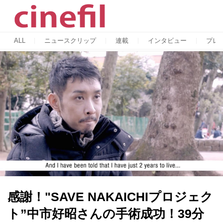
ALL
ニュースクリップ
連載
インタビュー
プレ
感謝！"SAVE NAKAICHIプロジェク
ト”中市好昭さんの手術成功！39分