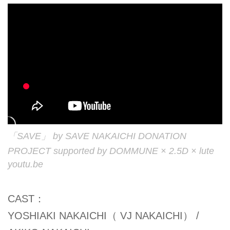
「SAVE」 by SAVE NAKAICHI DONATION
PROJECT supported by DOMMUNE × 2.5D × lute
youtu.be
CAST：
YOSHIAKI NAKAICHI（ VJ NAKAICHI） /