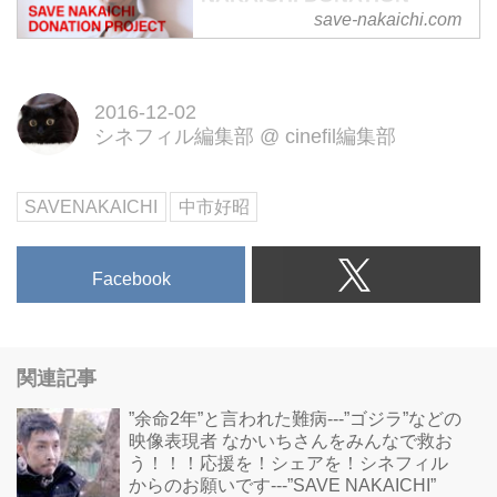
PROJECT 難病と闘うなかい
save-nakaichi.com
ちさんに肝臓移植を。
「SAVE NAKAICHI PROJECT」
とは、映像クリエーター中市好昭
2016-12-02
シネフィル編集部
@
cinefil編集部
さんの海外における肝臓移植の実
現と社会復帰のために新たに立ち
上がったクラウドファンディング
SAVENAKAICHI
中市好昭
サイトです。 DONATE NOW !
Facebook
関連記事
”余命2年”と言われた難病---”ゴジラ”などの
映像表現者 なかいちさんをみんなで救お
う！！！応援を！シェアを！シネフィル
からのお願いです---”SAVE NAKAICHI”