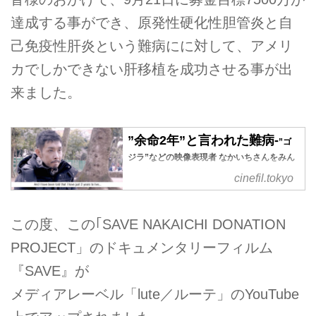
達成する事ができ、原発性硬化性胆管炎と自
己免疫性肝炎という難病にに対して、アメリ
カでしかできない肝移植を成功させる事が出
来ました。
”余命2年”と言われた難病-
”ゴ
ジラ”などの映像表現者 なかいちさんをみん
なで救おう！！！応援を！シェアを！シネフ
cinefil.tokyo
-”SAVE
ィルからのお願いです
NAKAICHI” - シネフィル - 映
画好きによる映画好きのため
この度、この｢SAVE NAKAICHI DONATION
のWebマガジン
PROJECT」のドキュメンタリーフィルム
残された可能性は、海外での移植
『SAVE』が
のみ！支援を---!!!
メディアレーベル「lute／ルーテ」のYouTube
”SAVE NAKAICHI DONATION
PROJECT ”