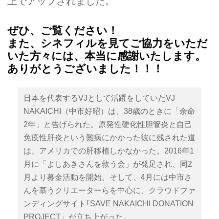
上でアップされました。
世界でも活躍してきた、日本を代
表とするVJの中市好昭（なかいち
ぜひ、ご覧ください！
よしあき）さん。
また、シネフィルを見てご協力をいただ
今、彼のかかった難病「原発性硬
いた方々には、本当に感謝いたします。
化性胆管炎」「自己免疫性肝炎」
ありがとうございました！！！
を救うための運動が、多くの人々
の協力のもとに進められている。
日本を代表するVJとして活躍をしていたVJ
余命2年と言われた宣告。
幾つかの、媒体でも取り上げられ
NAKAICHI（中市好昭）は、38歳のときに「余命
てきたが、”シネフィル”でも、同
2年」と告げられた。原発性硬化性胆管炎と自己
じ映像表現者である中市さんを知
免疫性肝炎という難病にかかった彼に残された道
っていただき、是非みなさんにも
は、アメリカでの肝移植しかなかった。2016年1
応援をしていただきた...
月に「よしあきさんを救う会」が発足され、同2
月より募金活動を開始。そして、4月には中市さ
んを慕うクリエーターらを中心に、クラウドファ
ンディングサイト｢SAVE NAKAICHI DONATION
PROJECT」が立ち上がった。