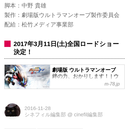
脚本：中野 貴雄
製作：劇場版ウルトラマンオーブ製作委員会
配給：松竹メディア事業部
2017年3月11日(土)全国ロードショー
決定！
劇場版 ウルトラマンオーブ
絆の力、おかりします！ | ウ
ルトラマンオーブ 公式サイト
m-78.jp
2017年3月11日（土）全国ロード
ショー！
2016-11-28
シネフィル編集部
@
cinefil編集部