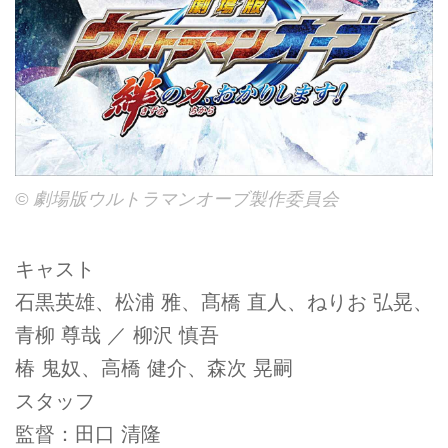
© 劇場版ウルトラマンオーブ製作委員会
キャスト
石黒英雄、松浦 雅、髙橋 直人、ねりお 弘晃、
青柳 尊哉 ／ 柳沢 慎吾
椿 鬼奴、高橋 健介、森次 晃嗣
スタッフ
監督：田口 清隆