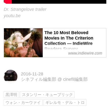
Dr. Strangelove trailer
youtu.be
The 10 Most Beloved
Movies In The Criterion
Collection — IndieWire
Readers Survey
www.indiewire.com
We asked IndieWire readers to
share their favorite movies in the
Criterion Collection, and these
2016-11-28
were the 10 most popular titles.
シネフィル編集部
@
cinefil編集部
黒澤明
スタンリー・キューブリック
ウォン・カーウァイ
ギレルモ・デル・トロ