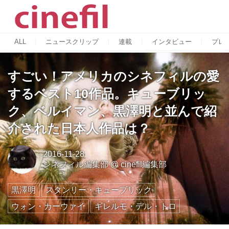
ALL
ニュースクリップ
連載
インタビュー
プレ
すごい！アメリカのシネフィルの愛
するベスト10作品。キューブリッ
ク、ベルイマン、黒澤明と並んで紹
介された日本人作品は？
2016-11-28
シネフィル編集部
@
cinefil編集部
黒澤明
スタンリー・キューブリック
ウォン・カーウァイ
ギレルモ・デル・トロ