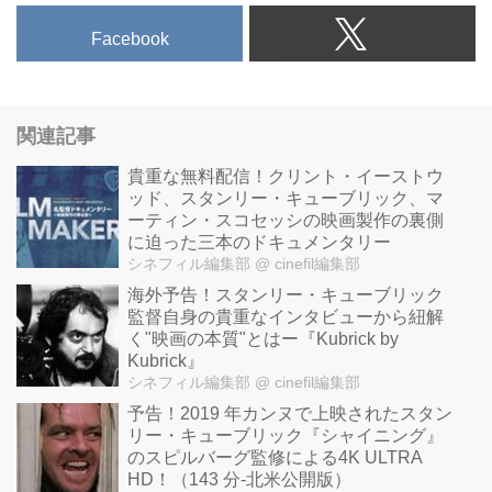
Facebook
関連記事
貴重な無料配信！クリント・イーストウ
ッド、スタンリー・キューブリック、マ
ーティン・スコセッシの映画製作の裏側
に迫った三本のドキュメンタリー
シネフィル編集部
@ cinefil編集部
海外予告！スタンリー・キューブリック
監督自身の貴重なインタビューから紐解
く"映画の本質"とはー『Kubrick by
Kubrick』
シネフィル編集部
@ cinefil編集部
予告！2019 年カンヌで上映されたスタン
リー・キューブリック『シャイニング』
のスピルバーグ監修による4K ULTRA
HD！（143 分-北米公開版）