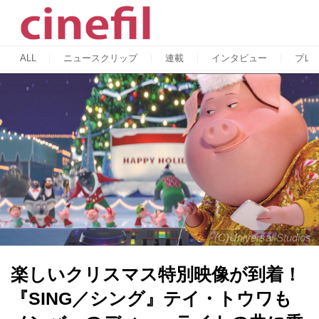
ALL
ニュースクリップ
連載
インタビュー
プレ
(C)Universal Studios.
楽しいクリスマス特別映像が到着！
『SING／シング』テイ・トウワも