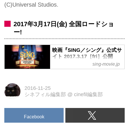
(C)Universal Studios.
2017年3月17日(金) 全国ロードショ
ー!
映画『SING／シング』公式サ
イト 2017.3.17［fri］公開
sing-movie.jp
今夏公開の『ペット』に続く、ユ
ニバーサル×イルミネーションの
タッグ最新作が早くも登場！
2016-11-25
シネフィル編集部
@
cinefil編集部
Facebook