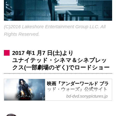
(C)2016 Lakeshore Entertainment Group LLC. All
Rights Reserved.
2017 年1 月7 日(土)より
ユナイテッド・シネマ＆シネプレッ
クス(一部劇場のぞく)でロードショー
映画『アンダーワールド ブラ
ッド・ウォーズ』公式サイト
| ソニー・ピクチャーズ
bd-dvd.sonypictures.jp
ヴァンパイア×ライカン 世紀を超
えた戦いを描く大人気アクショ