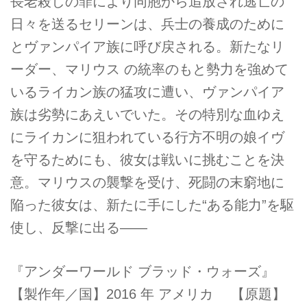
長老殺しの罪により同胞から追放され逃亡の
日々を送るセリーンは、兵士の養成のために
とヴァンパイア族に呼び戻される。新たなリ
ーダー、マリウス の統率のもと勢力を強めて
いるライカン族の猛攻に遭い、ヴァンパイア
族は劣勢にあえいでいた。その特別な血ゆえ
にライカンに狙われている行方不明の娘イヴ
を守るためにも、彼女は戦いに挑むことを決
意。マリウスの襲撃を受け、死闘の末窮地に
陥った彼女は、新たに手にした“ある能力”を駆
使し、反撃に出る――
『アンダーワールド ブラッド・ウォーズ』
【製作年／国】2016 年 アメリカ 【原題】