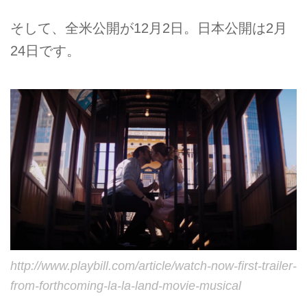
そして、全米公開が12月2日。日本公開は2月
24日です。
http://www.playbill.com/article/watch-now-first-trailer-
from-forthcoming-la-la-land-movie-musical