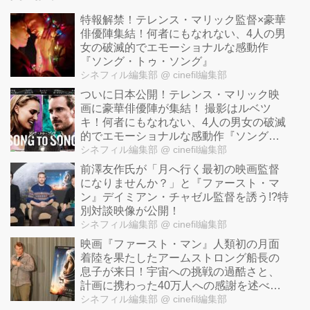
特報解禁！テレンス・マリック監督×豪華
俳優陣集結！何者にもなれない、4人の男
女の破滅的でエモーショナルな感動作
『ソング・トゥ・ソング』
シネフィル編集部
@ cinefil編集部
ついに日本公開！テレンス・マリック映
画に豪華俳優陣が集結！ 撮影はルベツ
キ！何者にもなれない、4人の男女の破滅
的でエモーショナルな感動作『ソング・
トゥ・ソング』
シネフィル編集部
@ cinefil編集部
前澤友作氏が「月へ行く最初の映画監督
になりませんか？」と『ファースト・マ
ン』デイミアン・チャゼル監督を誘う!?特
別対談映像が公開！
シネフィル編集部
@ cinefil編集部
映画『ファースト・マン』人類初の月面
着陸を果たしたアームストロング船長の
息子が来日！宇宙への挑戦の過酷さと、
計画に携わった40万人への感謝を述べ
る！
シネフィル編集部
@ cinefil編集部