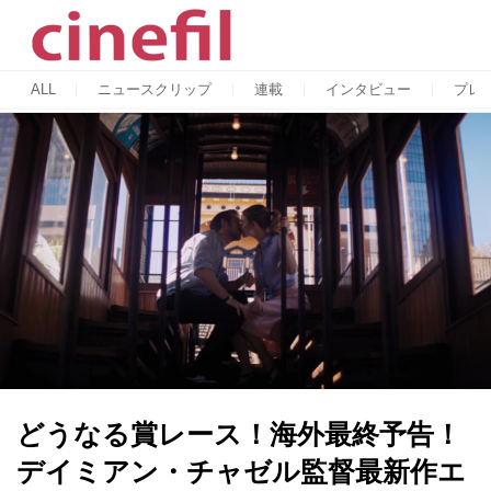
ALL
ニュースクリップ
連載
インタビュー
プレ
どうなる賞レース！海外最終予告！
デイミアン・チャゼル監督最新作エ