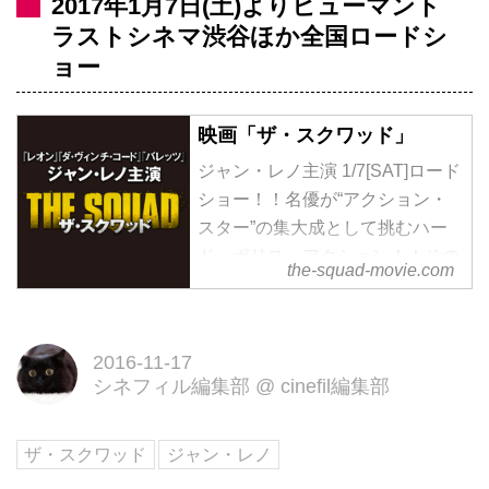
2017年1月7日(土)よりヒューマント
ラストシネマ渋谷ほか全国ロードシ
ョー
映画「ザ・スクワッド」
ジャン・レノ主演 1/7[SAT]ロード
ショー！！名優が“アクション・
スター”の集大成として挑むハー
ド・ポリス・アクション！！その
the-squad-movie.com
男、伝説の刑事ーーその捜査は、
犯罪よりも過激！
2016-11-17
シネフィル編集部
@
cinefil編集部
ザ・スクワッド
ジャン・レノ