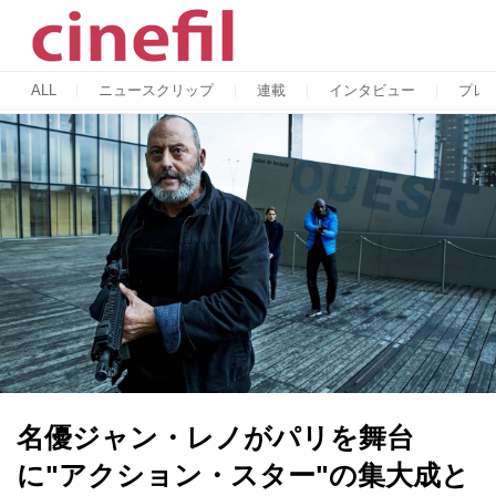
ALL
ニュースクリップ
連載
インタビュー
プレ
名優ジャン・レノがパリを舞台
に"アクション・スター"の集大成と