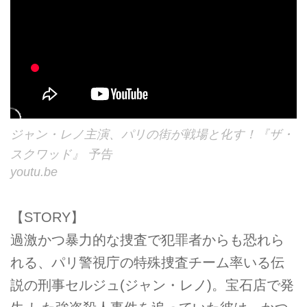
ジャン・レノ主演、パリの街が戦場と化す！『ザ・
スクワッド』 予告
youtu.be
【STORY】
過激かつ暴力的な捜査で犯罪者からも恐れら
れる、パリ警視庁の特殊捜査チーム率いる伝
説の刑事セルジュ(ジャン・レノ)。宝石店で発