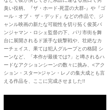
などで彼が演じてきた系譜に連なる無口で男
臭い役柄。『ザ・ホード-死霊の大群-』や『ゴ
ール・オブ・ ザ・デッド』などの作品で、ジ
ャンル映画の新たな可能性を切り拓く俊英バ
ンジャマン・ロシェ監督の下、パリ市街を舞
台に展開されるド派手な銃撃戦や、壮絶なカ
ーチェイス、果ては犯人グループとの格闘 シ
ーンなど、「本作が最後では?」と噂されるハ
ードなアクションシーンの数々に挑み、<アク
ション・スター>ジャン・レノの集大成とも言
える作品を、ここに完成させました!!