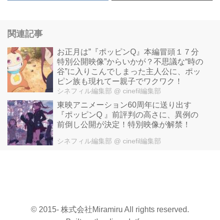
関連記事
お正月は”『ポッピンQ』本編冒頭１７分
特別公開映像”からいかが？不思議な“時の
谷”に入りこんでしまった主人公に、ポッ
ピン族も現れてー親子でワクワク！
シネフィル編集部
@ cinefil編集部
東映アニメーション60周年に送り出す
『ポッピンQ 』前評判の高さに、異例の
前倒し公開が決定！特別映像が解禁！
シネフィル編集部
@ cinefil編集部
© 2015- 株式会社Miramiru All rights reserved.