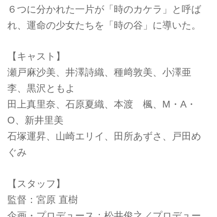
６つに分かれた一片が「時のカケラ」と呼ば
れ、運命の少女たちを「時の谷」に導いた。
【キャスト】
瀬戸麻沙美、井澤詩織、種﨑敦美、小澤亜
李、黒沢ともよ
田上真里奈、石原夏織、本渡 楓、M・A・
O、新井里美
石塚運昇、山崎エリイ、田所あずさ、戸田め
ぐみ
【スタッフ】
監督：宮原 直樹
企画・プロデュース：松井俊之／プロデュー