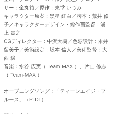
サー：金丸裕／原作：東堂 いづみ
キャラクター原案：黒星 紅白／脚本：荒井 修
子／キャラクターデザイン・総作画監督：浦
上 貴之
CGディレクター：中沢大樹／色彩設計：永井
留美子／美術設定：坂本 信人／美術監督：大
西 穣
音楽：水谷 広実（ Team-MAX ）、片山 修志
（ Team-MAX ）
オープニングソング：「ティーンエイジ・ブ
ルース」（P.IDL）