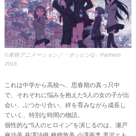
©東映アニメーション／「ポッピンQ」Partners
2016
これは中学から高校へ、思春期の真っ只中
で、それぞれに悩みを抱えた5人の女の子が出
会い、ぶつかり合い、絆を育みながら成長し
ていく、特別な時間の物語。
個性的な“5人のヒロイン”を演じるのは、瀬戸
麻沙美 井澤詩織 種﨑敦美 小澤亜李 黒沢とも