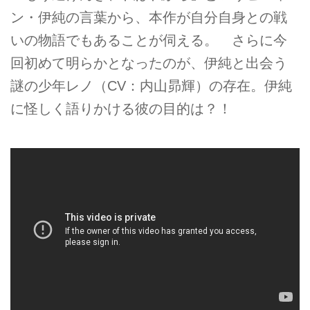
ン・伊純の言葉から、本作が自分自身との戦
いの物語でもあることが伺える。 さらに今
回初めて明らかとなったのが、伊純と出会う
謎の少年レノ（CV：内山昴輝）の存在。伊純
に怪しく語りかける彼の目的は？！