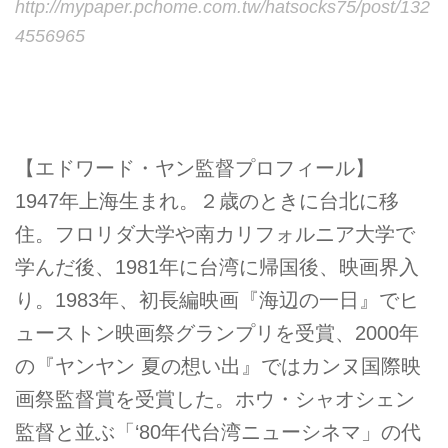
http://mypaper.pchome.com.tw/hatsocks75/post/132
4556965
【エドワード・ヤン監督プロフィール】
1947年上海生まれ。２歳のときに台北に移
住。フロリダ大学や南カリフォルニア大学で
学んだ後、1981年に台湾に帰国後、映画界入
り。1983年、初長編映画『海辺の一日』でヒ
ューストン映画祭グランプリを受賞、2000年
の『ヤンヤン 夏の想い出』ではカンヌ国際映
画祭監督賞を受賞した。ホウ・シャオシェン
監督と並ぶ「‘80年代台湾ニューシネマ」の代