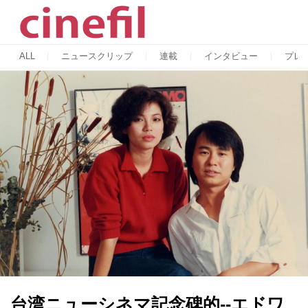
ALL
ニュースクリップ
連載
インタビュー
プレ
台湾ニューシネマ記念碑的--エドワ