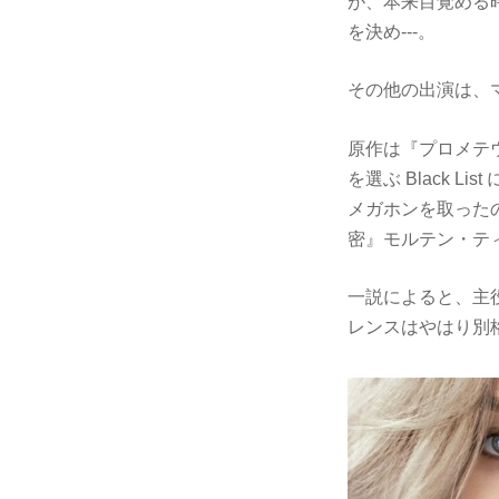
が、本来目覚める
を決め---。
その他の出演は、
原作は『プロメテ
を選ぶ Black L
メガホンを取った
密』モルテン・テ
一説によると、主
レンスはやはり別