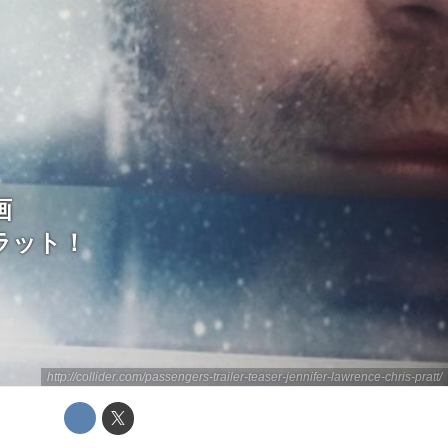
画
プラット！
http://collider.com/passengers-trailer-teaser-jennifer-lawrence-chris-pratt/