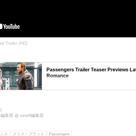
l Trailer (HD)
Passengers Trailer Teaser Previews La
Romance
Watch a teaser for the Passengers trailer, which st
Lawrence and Chris Pratt in a sci-fi romance set o
midst of travel.
0
ル編集部
@
cinefil編集部
レンス
クリス・プラット
Passengers