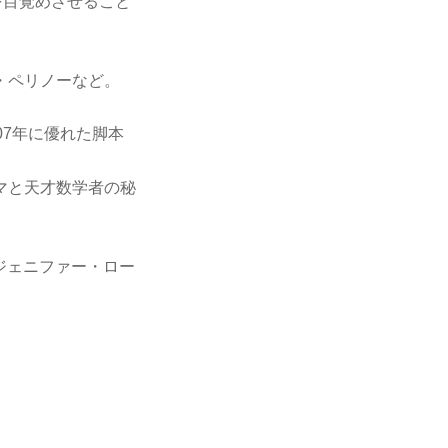
を目覚めさせること
・ペリノーなど。
07年に優れた脚本
マと天才数学者の秘
ジェニファー・ロー