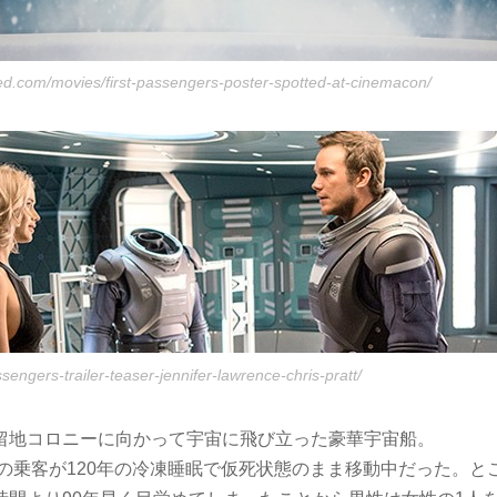
red.com/movies/first-passengers-poster-spotted-at-cinemacon/
ssengers-trailer-teaser-jennifer-lawrence-chris-pratt/
留地コロニーに向かって宇宙に飛び立った豪華宇宙船。
人の乗客が120年の冷凍睡眠で仮死状態のまま移動中だった。と