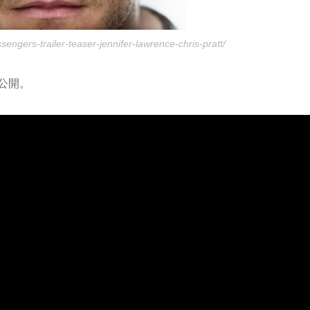
ssengers-trailer-teaser-jennifer-lawrence-chris-pratt/
に公開。