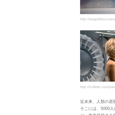
http://wegotthiscove
http://collider.com/pa
近未来、人類の居
そこには、5000