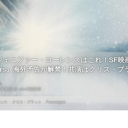
ジェニファー・ローレンスはこれ！SF映
ngers』海外予告が解禁！共演はクリス・
0
ル編集部
@
cinefil編集部
レンス
クリス・プラット
Passengers