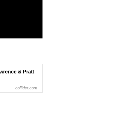
wrence & Pratt
collider.com
ars Jennifer
n a space ship in the